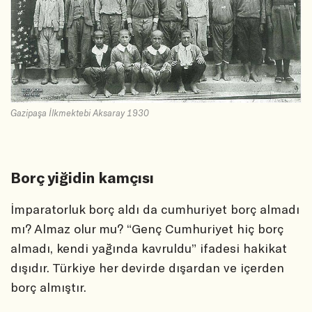
Gazipaşa İlkmektebi Aksaray 1930
Borç yiğidin kamçısı
İmparatorluk borç aldı da cumhuriyet borç almadı
mı? Almaz olur mu? “Genç Cumhuriyet hiç borç
almadı, kendi yağında kavruldu” ifadesi hakikat
dışıdır. Türkiye her devirde dışardan ve içerden
borç almıştır.