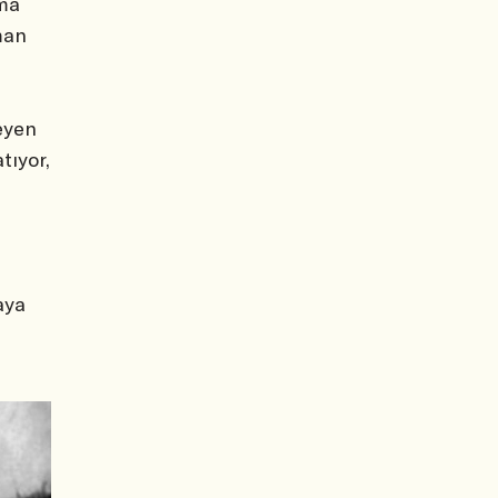
Ama
man
eyen
tıyor,
aya