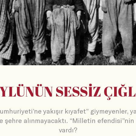
YLÜNÜN SESSİZ ÇIĞL
umhuriyeti’ne yakışır kıyafet” giymeyenler, ya
le şehre alınmayacaktı. “Milletin efendisi”nin 
vardı?