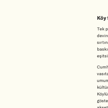
Köy 
Tek p
devir
sırtı
baskı
eşits
Cumhu
vasıt
umumi
kültü
Köylü
göste
akset