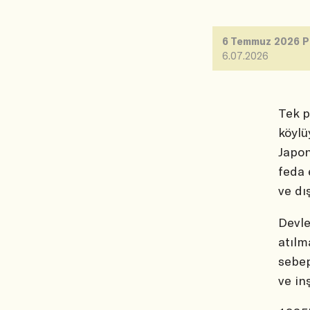
6 Temmuz 2026 P
6.07.2026
Tek p
köylü
Japon
feda 
ve dı
Devle
atılm
sebep
ve in