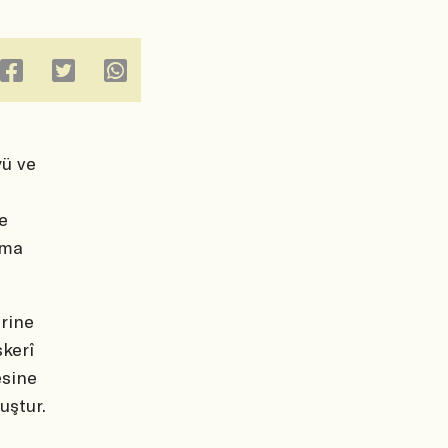
yü ve
e
şma
erine
skerî
esine
uştur.