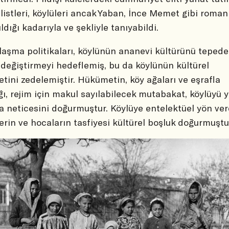
listleri, köylüleri ancak Yaban, İnce Memet gibi roman
ıldığı kadarıyla ve şekliyle tanıyabildi.
ılaşma politikaları, köylünün ananevi kültürünü teped
değiştirmeyi hedeflemiş, bu da köylünün kültürel
etini zedelemiştir. Hükümetin, köy ağaları ve eşrafla
ğı, rejim için makul sayılabilecek mutabakat, köylüyü 
 neticesini doğurmuştur. Köylüye entelektüel yön ve
erin ve hocaların tasfiyesi kültürel boşluk doğurmuştu