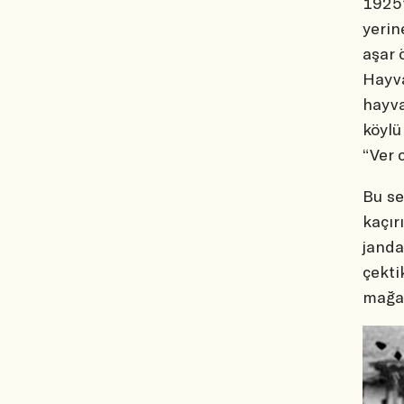
1925’
yerin
aşar 
Hayva
hayva
köylü
“Ver 
Bu se
kaçır
janda
çekti
mağar