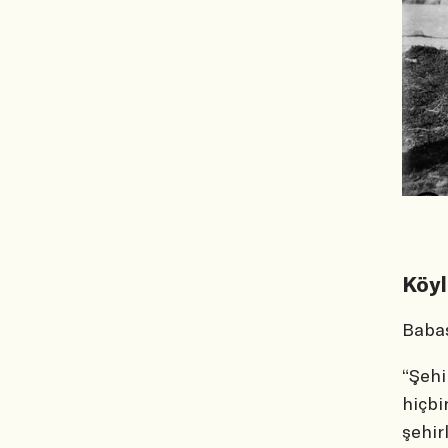
Köyl
Babas
“Şehi
hiçbi
şehir