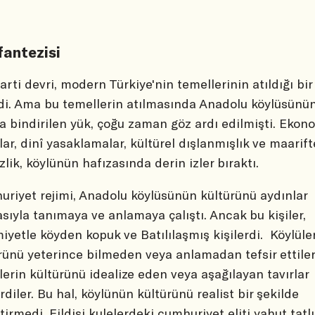
fantezisi
arti devri, modern Türkiye'nin temellerinin atıldığı bir
di. Ama bu temellerin atılmasında Anadolu köylüsünü
na bindirilen yük, çoğu zaman göz ardı edilmişti. Ekon
lar, dinî yasaklamalar, kültürel dışlanmışlık ve maarift
izlik, köylünün hafızasında derin izler bıraktı.
riyet rejimi, Anadolu köylüsünün kültürünü aydınlar
asıyla tanımaya ve anlamaya çalıştı. Ancak bu kişiler,
yetle köyden kopuk ve Batılılaşmış kişilerdi. Köylüle
rünü yeterince bilmeden veya anlamadan tefsir ettile
lerin kültürünü idealize eden veya aşağılayan tavırlar
rdiler. Bu hal, köylünün kültürünü realist bir şekilde
tirmedi. Fildişi kulelerdeki cumhuriyet eliti yahut tatlı