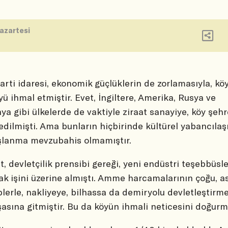
azartesi
arti idaresi, ekonomik güçlüklerin de zorlamasıyla, kö
yü ihmal etmiştir. Evet, İngiltere, Amerika, Rusya ve
ya gibi ülkelerde de vaktiyle ziraat sanayiye, köy şehr
edilmişti. Ama bunların hiçbirinde kültürel yabancıla
şlanma mevzubahis olmamıştır.
t, devletçilik prensibi gereği, yeni endüstri teşebbüsl
ak işini üzerine almıştı. Amme harcamalarının çoğu, a
lerle, nakliyeye, bilhassa da demiryolu devletleştirm
şasına gitmiştir. Bu da köyün ihmali neticesini doğurm