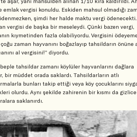
te aşar, yani mahsulden alınan 1/10 kira kaldırıldı. 
e emlak vergisi konuldu. Eskiden mahsul olmadığı za
ödenmezken, şimdi her halde maktu vergi ödenecekti.
n vergisi de başka bir meseleydi. Çünki bazen vergi,
nın kıymetinden fazla olabiliyordu. Vergisini ödeyem
 çoğu zaman hayvanını boğazlayıp tahsildarın önüne a
canını al vergisini!” diyordu.
beple tahsildar zamanı köylüler hayvanlarını dağlara
ır, bir müddet orada saklardı. Tahsildarların atlı
rmalarla bunları takip ettiği veya köy çocuklarını siyg
kleri olurdu. Aynı şekilde zahirenin bir kısmı da gizlice
alara saklanırdı.