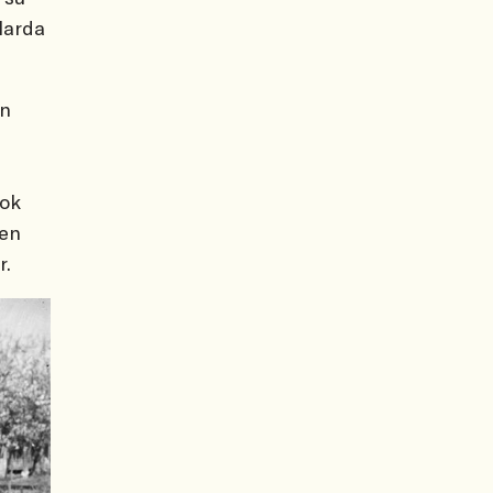
larda
en
yok
ren
r.