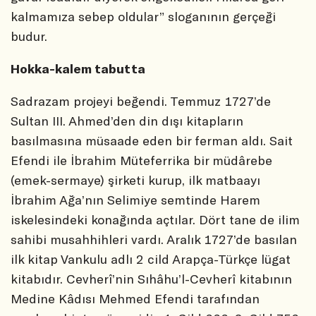
kalmamıza sebep oldular” sloganının gerçeği
budur.
Hokka-kalem tabutta
Sadrazam projeyi beğendi. Temmuz 1727’de
Sultan III. Ahmed’den din dışı kitapların
basılmasına müsaade eden bir ferman aldı. Sait
Efendi ile İbrahim Müteferrika bir müdârebe
(emek-sermaye) şirketi kurup, ilk matbaayı
İbrahim Ağa’nın Selimiye semtinde Harem
iskelesindeki konağında açtılar. Dört tane de ilim
sahibi musahhihleri vardı. Aralık 1727’de basılan
ilk kitap Vankulu adlı 2 cild Arapça-Türkçe lügat
kitabıdır. Cevherî’nin Sıhâhu’l-Cevherî kitabının
Medine Kâdısı Mehmed Efendi tarafından