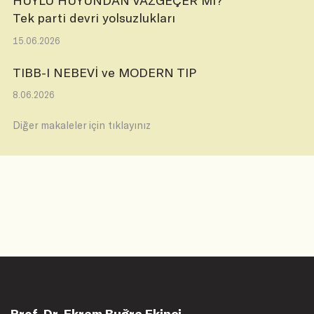
HUYLU HUYUNDAN VAZGEÇER Mİ?
Tek parti devri yolsuzlukları
15.06.2026
TIBB-I NEBEVİ ve MODERN TIP
8.06.2026
Diğer makaleler için tıklayınız
Prof. Dr. Ekrem Buğra Ekinci