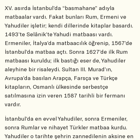
XV. asırda İstanbul’da “basmahane” adıyla
matbaalar vardı. Fakat bunları Rum, Ermeni ve
Yahudiler işletir; kendi dillerinde kitaplar basardı.
1493’te Selânik’te Yahudi matbaası vardı.
Ermeniler, İtalya’da matbaacılık öğrenip, 1567’de
İstanbul’da matbaa açtı. Sonra 1627’de ilk Rum
matbaası kuruldu; ilk bastığı eser de, Yahudiler
aleyhine bir risaleydi. Sultan III. Murad’ın,
Avrupa’da basılan Arapça, Farsça ve Türkçe
kitapların, Osmanlı ülkesinde serbestçe
satılmasına izin veren 1587 tarihli bir fermanı
vardır.
İstanbul’da en evvel Yahudiler, sonra Ermeniler,
sonra Rumlar ve nihayet Türkler matbaa kurdu.
Yahudiler o tarihte şehrin zannedilenin aksine en