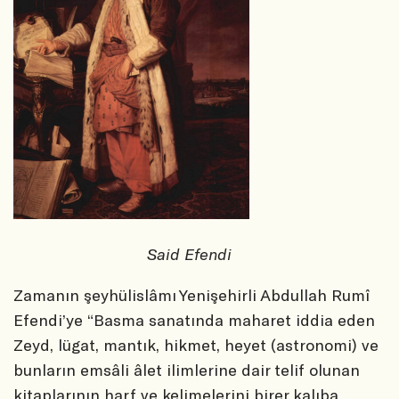
Said Efendi
Zamanın şeyhülislâmı Yenişehirli Abdullah Rumî
Efendi’ye “Basma sanatında maharet iddia eden
Zeyd, lügat, mantık, hikmet, heyet (astronomi) ve
bunların emsâli âlet ilimlerine dair telif olunan
kitaplarının harf ve kelimelerini birer kalıba