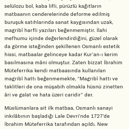
selülozu bol, kaba lifli, pürüzlü kağıtların
matbaanın cenderelerinde deforme edilmiş
buruşuk satıhlarında sanat kaygısından uzak,
magribî harfli yazıları beğenmemiştir. İlahi
mefhumu içinde değerlendirdiğini, güzel olarak
da görme isteğinden şekillenen Osmanlı estetik
hissi, matbaalar gelinceye kadar Kur’an-ı kerim
basılmasına mâni olmuştur. Zaten bizzat İbrahim
Müteferrika kendi matbaasında kullanılan
magribî hattı beğenmemekte, “Magribî hattı ve
taklitleri de ona müşabih olmakla hüsnü zinetten
âri ve galat ve hata üzeri caridir” der.
Müslümanlara ait ilk matbaa, Osmanlı sanayi
inkılâbının başladığı Lale Devri’nde 1727’de
İbrahim Müteferrika tarafından açıldı. New