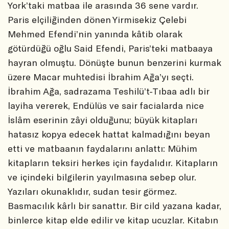
York’taki matbaa ile arasında 36 sene vardır.
Paris elçiliğinden dönen Yirmisekiz Çelebi
Mehmed Efendi’nin yanında kâtib olarak
götürdüğü oğlu Said Efendi, Paris’teki matbaaya
hayran olmuştu. Dönüşte bunun benzerini kurmak
üzere Macar muhtedisi İbrahim Ağa’yı seçti.
İbrahim Ağa, sadrazama Teshilü’t-Tıbaa adlı bir
layiha vererek, Endülüs ve sair facialarda nice
İslâm eserinin zâyi olduğunu; büyük kitapları
hatasız kopya edecek hattat kalmadığını beyan
etti ve matbaanın faydalarını anlattı: Mühim
kitapların teksiri herkes için faydalıdır. Kitapların
ve içindeki bilgilerin yayılmasına sebep olur.
Yazıları okunaklıdır, sudan tesir görmez.
Basmacılık kârlı bir sanattır. Bir cild yazana kadar,
binlerce kitap elde edilir ve kitap ucuzlar. Kitabın