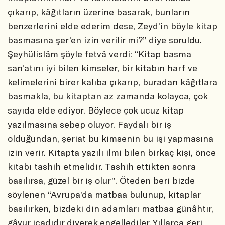
çıkarıp, kâğıtların üzerine basarak, bunların
benzerlerini elde ederim dese, Zeyd’in böyle kitap
basmasına şer’en izin verilir mi?” diye soruldu.
Şeyhülislâm şöyle fetvâ verdi: “Kitap basma
san’atını iyi bilen kimseler, bir kitabın harf ve
kelimelerini birer kalıba çıkarıp, buradan kâğıtlara
basmakla, bu kitaptan az zamanda kolayca, çok
sayıda elde ediyor. Böylece çok ucuz kitap
yazılmasına sebep oluyor. Faydalı bir iş
olduğundan, şeriat bu kimsenin bu işi yapmasına
izin verir. Kitapta yazılı ilmi bilen birkaç kişi, önce
kitabı tashih etmelidir. Tashih ettikten sonra
basılırsa, güzel bir iş olur”. Öteden beri bizde
söylenen “Avrupa’da matbaa bulunup, kitaplar
basılırken, bizdeki din adamları matbaa günâhtır,
gâvur icadıdır diyerek engellediler. Yıllarca geri