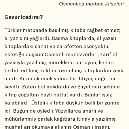
Osmanlıca matbaa klişeleri
Gavur icadı mı?
Türkler matbaada basılmış kitaba rağbet etmez;
el yazısını yeğlerdi. Basma kitaplarda, el yazısı
kitaplardaki sanat ve zarafetten eser yoktu.
Estetiğe düşkün Osmanlı münevverleri, zarif el
yazısıyla yazılmış, mürekkebi parlayan, kenarı
tezhib edilmiş, cildine özenilmiş kitaplardan zevk
alırdı. Kitap okumak yalnız bir ihtiyaç değil, bir
keyifti. Zaten bol mikdarda ve gayet seri şekilde
kitap çoğaltan hayli hattat vardı. Bunlar işsiz
kalabilirdi. Üstelik kitaba düşkün belli bir zümre
idi. Bugün de öyledir. Yüzyıllarca aharlı ve
mühürlenmiş parlak kağıtlara itinayla yazılmış
mushafları okumaya alışmış Osmanlı insanı,