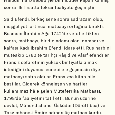
Halbuki harb sebebiyle bir müddet kapalı kalmış;
sonra ilk fırsatta tekrar faaliyete geçmiştir.
Said Efendi, birkaç sene sonra sadrazam olup,
meşguliyeti artınca, matbaayı ortağına bıraktı.
Basmacı İbrahim Ağa 1742’de vefat ettikten
sonra, matbaayı, bir din adamı olan, damadı ve
kalfası Kadı İbrahim Efendi idare etti. Rus harbini
müteakip 1783’te tarihçi Râşid ve Vâsıf efendiler,
Fransız sefaretinin yüksek bir fiyatla almak
istediğini duyunca, ecnebi ele geçmesin diye
matbaayı satın aldılar. Fransızca kitap bile
bastılar. Giderek köhneleşen ve harfleri
kullanılmaz hâle gelen Müteferrika Matbaası,
1798’de faaliyetini tatil etti. Bunun üzerine
devlet, Mühendishane, Üsküdar (Dârüttıbaa) ve
Takvimhane-i Âmire adında üç matbaa kurdu.