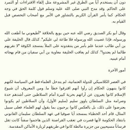
دون أن يستخدم أياً من الطرق غير المشروعة مثل إلقاء الافتراءات أو التمرد
على الحاكم. وقد مدح النبي صلى الله عليه وسلم قول كلمة الحق في وجه
الحكام. كما يأمر القرآن الكريم بالتشاور في الأمر مع أصحاب التخصص قبل
القيام به.
وقال أبو بكر الصديق رضي الله عنه حين بويع بالخلافة "أطيعوني ما أطعت الله
ورسوله، فإذا عصيت الله ورسوله فلا طاعة لي عليكم". كذلك قال الخليفة علي
بن أبي طالب عندما علم بأمر من ينتقدونه على الملأ بمسجد الكوفة "لا نقربهم
طالما لم يعتدوا". كذلك لم يعاقب الخليفة معاوية بن أبي سفيان من قام بهجائه
أمام عينيه.
أمور الآخرة
في العصر الكلاسيكي للدولة العثمانية، لم يتدخل العلماء قط في السياسة لكنهم
كانوا ينبهون الحكام إن رأوا أنهم اقترفوا خطأ ما. ومن المعروف أن شيوخ
الإسلام كانوا يعبرون عن آرائهم بحرية كبيرة أمام السلاطين حتى أشدهم حدة
وصرامة مثل السلطان ياووز سليم (سليم الأول)، وأن السلاطين لم يكونوا
يعترضوا على ذلك، بل بالعكس كانوا يرحبون بما يقول لهم العلماء. فعلى سبيل
المثال، قام أحد الخطباء بمسجد آيا صوفيا في عهد السلطان سليمان القانوني
بانتقاد الحكومة لأنها قصرت في تعقب القراصنة الذين هاجموا سفناً كانت تقل
فرساناً مسيحيين من جزيرة مالطة كانوا في طريقهم لزيارة الأماكن المقدسة.