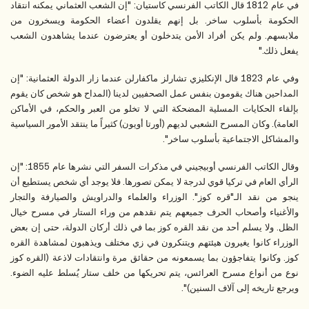
في عام 1812 قال الكاتب الفرنسي كاستيان: "إن الشعب العثماني يمكنه انتقاد
الحكومة بأسلوب ساخر. بل إنهم يقلدون أعضاء الحكومة ويسخرون من
ملابسهم. ولم يكن أفراد الأمن يتدخلون أو يعترضون عندما يشاهدون الشعب
يفعل ذلك."
وفي عام 1823 قال الإنكليزي تشارلز ماكفارلن عندما زار الدولة العثمانية: "إن
المداحين هناك يقومون بنفس عمل الصحفيين لدينا (المداح هو شخص كان يقوم
بإلقاء الحكايات المسلية المضحكة التي لا تخلو من العبر والحكم، في الأماكن
العامة). وكان المسرح الشعبي لديهم (أورتا أويون) كثيراً ما ينتقد الأمور السياسية
والمشاكل الاجتماعية بأسلوب ساخر".
وقال الكاتب الفرنسي أوبيجيني في مذكرات السفر التي نشرها عام 1855: "إن
الرأي العام في تركيا قوي لدرجة لا يمكن تصورها. فلا يوجد أي شخص يستطيع أن
ينجو من نقد الـ"قره كوز". الوزراء والعلماء والدراويش والصيارفة والتجار
والأغنياء وأصحاب الحرف جميعهم يتم نقدهم من وراء الستار في مسرح خيال
الظل. ولا يسلم أحد من نقد القره كوز بما في ذلك أركان الدولة، حتى إن بعض
الوزراء كانوا يغيرون هيئتهم ويتنكرون في زي مختلف ويذهبون لمشاهدة القره
كوز. وكانوا يتفاجؤون بما يسمعونه من حقائق مرة وانتقادات لاذعة (القره كوز
نوع من أنواع مسرح العرائس، يتم تحريكها من خلف ستار يُسلط عليه الضوء.
ويرجع تاريخه إلى آلاف السنين)".