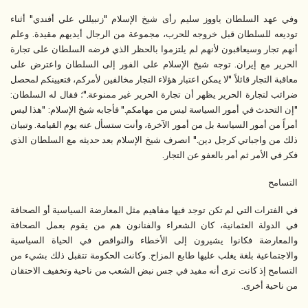
وفي عهد السلطان ياووز سليم رأى شيخ الإسلام "زنبيللي علي أفندي" أثناء
توديعه للسلطان قبل خروجه للحرب، مجموعة من الرجال أيديهم مقيدة. وعلم
أنهم تجار وسيعاقبون لأنهم لم يلتزموا بالحظر الذي فرضه السلطان على تجارة
الحرير مع إيران. توجه شيخ الإسلام على الفور إلى السلطان واعترض على
معاقبة التجار قائلاً "لا يمكن اعتبار هؤلاء التجار مخالفين لأمركم، فتعيينكم لمحصل
ضرائب لتجارة الحرير يظهر أن تجارة الحرير غير ممنوعة."؛ فقال له السلطان:
"إن التحدث في أمور السياسة ليس من مهامكم." فأجابه شيخ الإسلام: "هذا ليس
أمراً من أمور السياسة بل من أمور الآخرة، وأنت ستسأل عنه يوم القيامة. وتبيان
ذلك من واجباتي كرجل دين." انصرف شيخ الإسلام بعد حديثه مع السلطان الذي
فكر في الأمر ثم أمر بالعفو عن التجار.
التسامح
في الفترات التي لم تكن توجد فيها مفاهيم مثل المعارضة السياسية أو الصحافة
في الدولة العثمانية، كان الشعراء والفنانون هم من يقوم بعمل الصحافة
والمعارضة فكانوا يشيرون إلى الأخطاء والنواقص في الحياة السياسية
والاجتماعية بلغة يغلب عليها طابع المزاح. وكانت الحكومة تتقبل ذلك بشيء من
التسامح إذ كانت ترى أنه مفيد في جس نبض الشعب من ناحية وتخفيف الاحتقان
من ناحية أخرى.