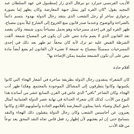
الأديب الفرنسي جيرارد دو نيرفال الذي زار إسطنبول في عهد السلطان عبد
المجيد يقول: "كان القره كوز يمثل جبهة المعارضة. وكان يظهر إما بصورة
برجوازي ساخر أو رجل الشعب الذي ينتقد رجال الدولة بهدوء. يتسم دائماً
بالصراحة والوضوح. وعندما صدر قانون منع الخروج إلى الشارع ليلاً بدون مصباح،
ظهر القره كوز في إحدى مسرحياته وهو يحمل مصباحاً بدون شمعة. وكان يقصد
نقد القانون الذي لا يضم مادة تنص على أن يكون في المصباح شمعة. ألقت
الشرطة القبض عليه ثم ترك لأنه كان محقاً. ثم ظهر بعد ذلك في إحدى
المسرحيات ممسكاً بمصباح به شمعة لا تضيء لأن القانون لم يضع أيضاً مادة
تنص على أن تكون الشمعة سليمة يمكن الإضاءة بها".
أقلام حادة
كان الشعراء ينتقدون رجال الدولة بطريقة ساخرة في أشعار الهجاء التي كانوا
يكتبونها، وكانوا يتطرقون إلى المشاكل الموجودة بالمجتمع. وهكذا ظهر أدب
الهجاء. وكان الشاعر "نافي" الذي عاش في القرن السابع عشر من أساتذة هذا
النوع من الأدب. كذلك كان شعراء الحداثة في نهاية عصر الدولة العثمانية أمثال
نامق كمال وضياء باشا يمثلون المعارضة بأقلامهم الحادة وأسلوبهم اللاذع. وكانوا
يعبرون عن أحاسيس الشعب وكان رجال الدولة يتقبلون ذلك الهجاء والنقد
بتسامح حتى إن لم يعجبهم لأن إظهار رد فعل قاس تجاه النقد المحق يعد نوعاً
من قلة الأدب.