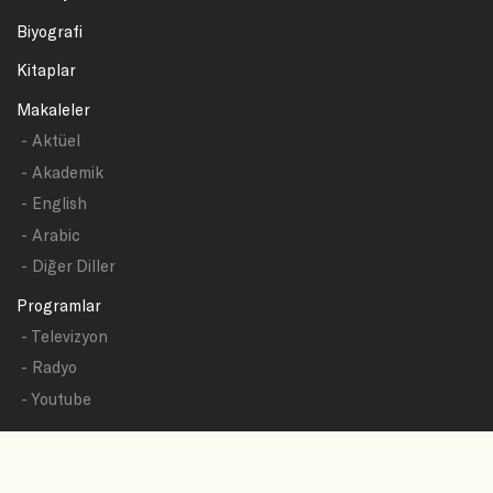
Biyografi
Kitaplar
Makaleler
- Aktüel
- Akademik
- English
- Arabic
- Diğer Diller
Programlar
- Televizyon
- Radyo
- Youtube
Yazışmalar
- Tüm Sualler