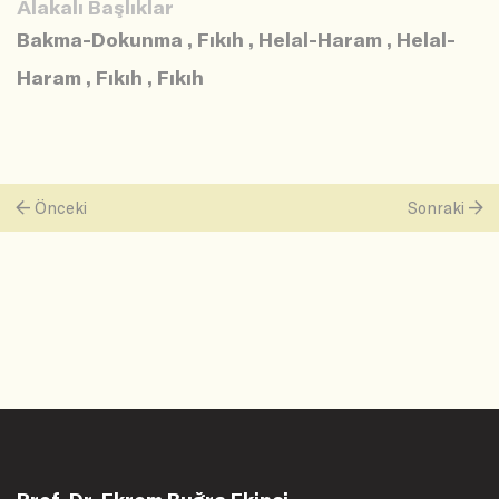
Alakalı Başlıklar
Bakma-Dokunma
,
Fıkıh
,
Helal-Haram
,
Helal-
Haram
,
Fıkıh
,
Fıkıh
Önceki
Sonraki
Prof. Dr. Ekrem Buğra Ekinci