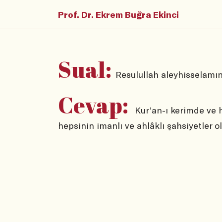
Prof. Dr. Ekrem Buğra Ekinci
Sual:
Resulullah aleyhisselamın
Cevap:
Kur’an-ı kerimde ve h
hepsinin imanlı ve ahlâklı şahsiyetler o