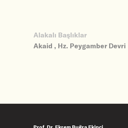
Alakalı Başlıklar
Akaid
,
Hz. Peygamber Devri
Prof. Dr. Ekrem Buğra Ekinci