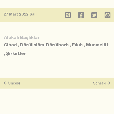
27 Mart 2012 Salı
Alakalı Başlıklar
Cihad
,
Dârülislâm-Dârülharb
,
Fıkıh
,
Muamelât
,
Şirketler
Önceki
Sonraki