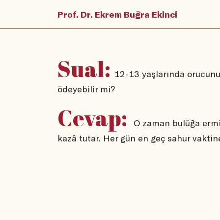
Prof. Dr. Ekrem Buğra Ekinci
Sual:
12-13 yaşlarında orucunu
ödeyebilir mi?
Cevap:
O zaman bulûğa ermiş
kazâ tutar. Her gün en geç sahur vaktine