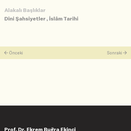
Alakalı Başlıklar
Dini Şahsiyetler
,
İslâm Tarihi
Önceki
Sonraki
Prof. Dr. Ekrem Buğra Ekinci