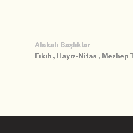
Alakalı Başlıklar
Fıkıh
,
Hayız-Nifas
,
Mezhep T