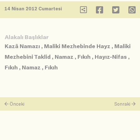
14 Nisan 2012 Cumartesi
Alakalı Başlıklar
Kazâ Namazı
,
Maliki Mezhebinde Hayz
,
Maliki
Mezhebini Taklid
,
Namaz
,
Fıkıh
,
Hayız-Nifas
,
Fıkıh
,
Namaz
,
Fıkıh
Önceki
Sonraki