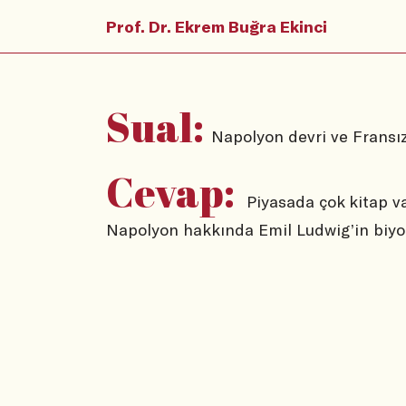
Prof. Dr. Ekrem Buğra Ekinci
Sual:
Napolyon devri ve Fransız 
Cevap:
Piyasada çok kitap vard
Napolyon hakkında Emil Ludwig’in biyogr