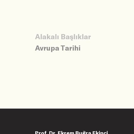
Alakalı Başlıklar
Avrupa Tarihi
Prof. Dr. Ekrem Buğra Ekinci