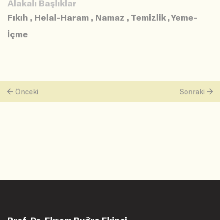
Alakalı Başlıklar
Fıkıh
,
Helal-Haram
,
Namaz
,
Temizlik
,
Yeme-
İçme
Önceki
Sonraki
Prof. Dr. Ekrem Buğra Ekinci