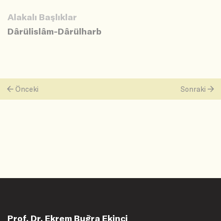
Alakalı Başlıklar
Dârülislâm-Dârülharb
Önceki
Sonraki
Prof. Dr. Ekrem Buğra Ekinci