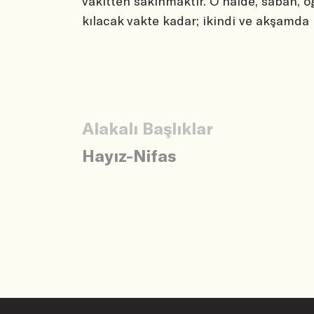
vakitten sakınmaktır. O halde, sabah, ö
kılacak vakte kadar; ikindi ve akşamda 
Alakalı Başlıklar
Hayız-Nifas