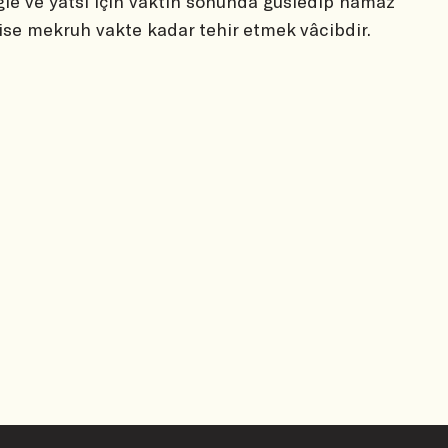
ğle ve yatsı için vaktin sonunda gusledip namaz
ise mekruh vakte kadar tehir etmek vâcibdir.