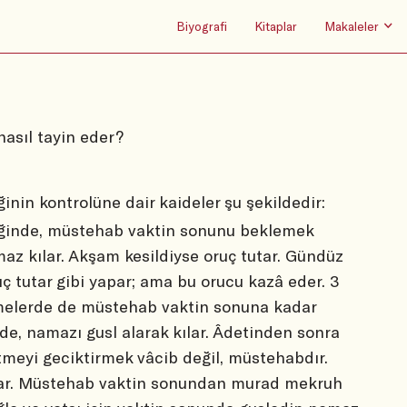
Biyografi
Kitaplar
Makaleler
 nasıl tayin eder?
inin kontrolüne dair kaideler şu şekildedir:
iğinde, müstehab vaktin sonunu beklemek
maz kılar. Akşam kesildiyse oruç tutar. Gündüz
 tutar gibi yapar; ama bu orucu kazâ eder. 3
melerde de müstehab vaktin sonuna kadar
de, namazı gusl alarak kılar. Âdetinden sonra
tmeyi geciktirmek vâcib değil, müstehabdır.
kılar. Müstehab vaktin sonundan murad mekruh