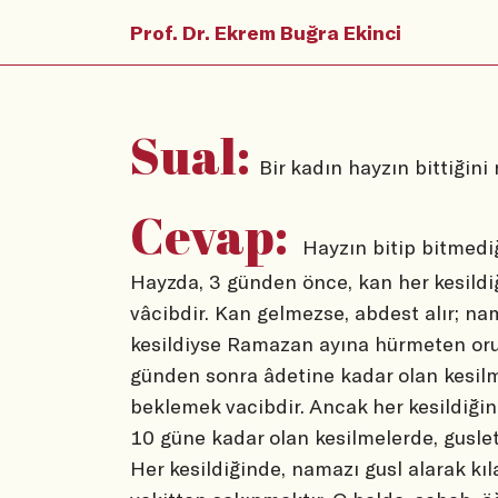
Prof. Dr. Ekrem Buğra Ekinci
Sual:
Bir kadın hayzın bittiğini
Cevap:
Hayzın bitip bitmediğ
Hayzda, 3 günden önce, kan her kesild
vâcibdir. Kan gelmezse, abdest alır; na
kesildiyse Ramazan ayına hürmeten oruç
günden sonra âdetine kadar olan kesil
beklemek vacibdir. Ancak her kesildiğin
10 güne kadar olan kesilmelerde, gusle
Her kesildiğinde, namazı gusl alarak 