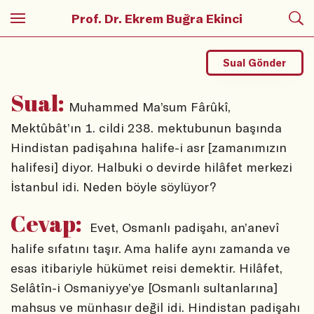
Prof. Dr. Ekrem Buğra Ekinci
Sual Gönder
Sual:
Muhammed Ma’sum Fârûkî,
Mektûbât’ın 1. cildi 238. mektubunun başında
Hindistan padişahına halife-i asr [zamanımızın
halifesi] diyor. Halbuki o devirde hilâfet merkezi
İstanbul idi. Neden böyle söylüyor?
Cevap:
Evet, Osmanlı padişahı, an’anevî
halife sıfatını taşır. Ama halife aynı zamanda ve
esas itibariyle hükümet reisi demektir. Hilâfet,
Selâtîn-i Osmaniyye’ye [Osmanlı sultanlarına]
mahsus ve münhasır değil idi. Hindistan padişahı