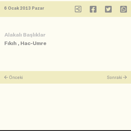
6 Ocak 2013 Pazar
Alakalı Başlıklar
Fıkıh
,
Hac-Umre
Önceki
Sonraki