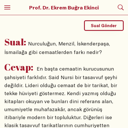
Prof. Dr. Ekrem Buğra Ekinci
Sual Gönder
Sual:
Nurculuğun, Menzil, İskenderpaşa,
İsmailağa gibi cemaatlerden farkı nedir?
Cevap:
En başta cemaatin kurucusunun
şahsiyeti farklıdır. Said Nursi bir tasavvuf şeyhi
değildir. Lideri olduğu cemaat de bir tarikat, bir
tekke hüviyeti göstermez. Kendi yazmış olduğu
kitapları okuyan ve bunları dini referans alan,
umumiyetle muhafazakâr, ancak görünüş
itibariyle modern bir topluluktur. Diğerleri ise
klasik tasavvuf tarikatlarının cumhuriyetten