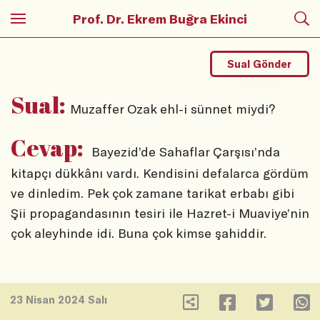
Prof. Dr. Ekrem Buğra Ekinci
Sual Gönder
Sual:
Muzaffer Ozak ehl-i sünnet miydi?
Cevap:
Bayezid’de Sahaflar Çarşısı’nda
kitapçı dükkânı vardı. Kendisini defalarca gördüm
ve dinledim. Pek çok zamane tarikat erbabı gibi
Şii propagandasının tesiri ile Hazret-i Muaviye’nin
çok aleyhinde idi. Buna çok kimse şahiddir.
23 Nisan 2024 Salı