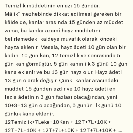
Temizlik müddetinin en azı 15 gündür.
Mâlikî mezhebinde dikkat edilmesi gereken bir
kâide de, kanlar arasında 15 günden az müddet
varsa, bu kanlar azamî hayz müddetini
belirlemedeki kaideye muvafık olarak, önceki
hayza eklenir. Mesela, hayz âdeti 10 gün olan bir
kadın, 10 gün kan, 12 temizlik ve sonrasında 5
gün kan görmüştür. 5 gün kanın ilk 3 günü 10 gün
kana eklenir ve bu 13 gün hayz olur. Hayz âdeti
13 gün olarak değişir. Çünki kanlar arasındaki
müddet 15 günden azdır ve 10 hayz âdeti en
fazla âdetinin 3 gün fazlası olacağından, yani
10+3=13 gün olacağından, 5 günün ilk günü 10
günlük kana eklenir.
12Temizlik+7Leke+10Kan + 12T+7L+10K +
12T+7L+10K + 12T+7L+10K + 12T+7L+10K + ....