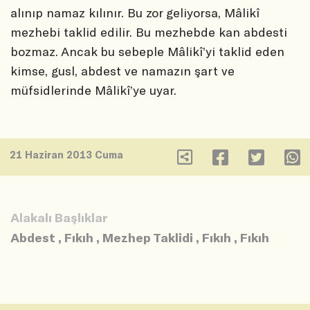
alınıp namaz kılınır. Bu zor geliyorsa, Mâlikî
mezhebi taklid edilir. Bu mezhebde kan abdesti
bozmaz. Ancak bu sebeple Mâlikî’yi taklid eden
kimse, gusl, abdest ve namazın şart ve
müfsidlerinde Mâlikî’ye uyar.
21 Haziran 2013 Cuma
Alakalı Başlıklar
Abdest
,
Fıkıh
,
Mezhep Taklidi
,
Fıkıh
,
Fıkıh