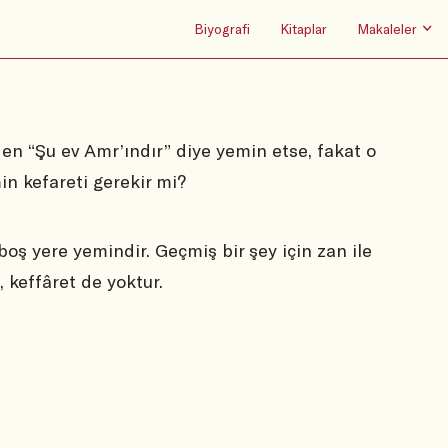
Biyografi
Kitaplar
Makaleler
den “Şu ev Amr’ındır” diye yemin etse, fakat o
in kefareti gerekir mi?
 boş yere yemindir. Geçmiş bir şey için zan ile
 keffâret de yoktur.