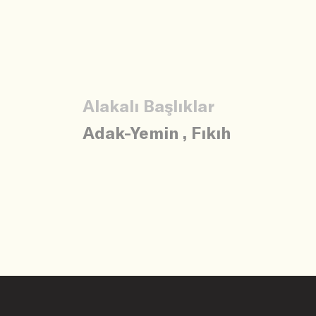
Alakalı Başlıklar
Adak-Yemin
,
Fıkıh