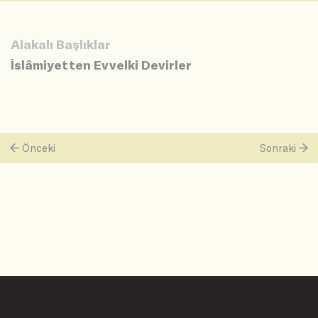
Alakalı Başlıklar
İslâmiyetten Evvelki Devirler
Önceki
Sonraki