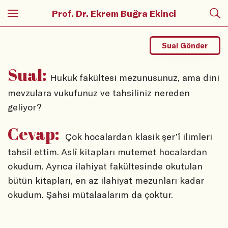
Prof. Dr. Ekrem Buğra Ekinci
Sual Gönder
Sual:
Hukuk fakültesi mezunusunuz, ama dini
mevzulara vukufunuz ve tahsiliniz nereden
geliyor?
Cevap:
Çok hocalardan klasik şer’î ilimleri
tahsil ettim. Aslî kitapları mutemet hocalardan
okudum. Ayrıca ilahiyat fakültesinde okutulan
bütün kitapları, en az ilahiyat mezunları kadar
okudum. Şahsi mütalaalarım da çoktur.