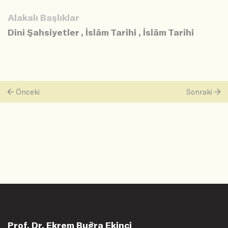
Alakalı Başlıklar
Dini Şahsiyetler
,
İslâm Tarihi
,
İslâm Tarihi
Önceki
Sonraki
Prof. Dr. Ekrem Buğra Ekinci