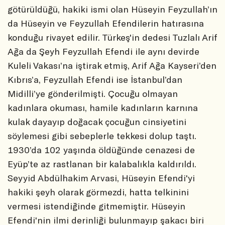
götürüldüğü, hakiki ismi olan Hüseyin Feyzullah’ın
da Hüseyin ve Feyzullah Efendilerin hatırasına
konduğu rivayet edilir. Türkeş'in dedesi Tuzlalı Arif
Ağa da Şeyh Feyzullah Efendi ile aynı devirde
Kuleli Vakası’na iştirak etmiş, Arif Ağa Kayseri’den
Kıbrıs’a, Feyzullah Efendi ise İstanbul’dan
Midilli’ye gönderilmişti. Çocuğu olmayan
kadınlara okuması, hamile kadınların karnına
kulak dayayıp doğacak çocuğun cinsiyetini
söylemesi gibi sebeplerle tekkesi dolup taştı.
1930’da 102 yaşında öldüğünde cenazesi de
Eyüp’te az rastlanan bir kalabalıkla kaldırıldı.
Seyyid Abdülhakim Arvasi, Hüseyin Efendi'yi
hakiki şeyh olarak görmezdi, hatta telkinini
vermesi istendiğinde gitmemiştir. Hüseyin
Efendi'nin ilmi derinliği bulunmayıp şakacı biri