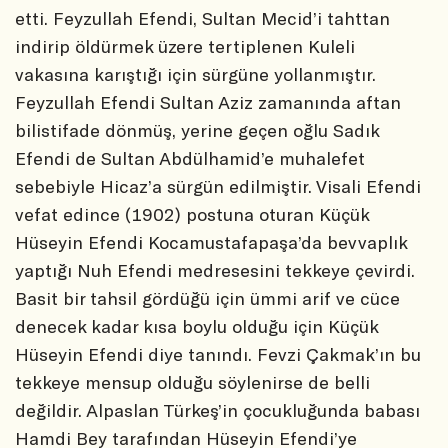
etti. Feyzullah Efendi, Sultan Mecid’i tahttan
indirip öldürmek üzere tertiplenen Kuleli
vakasına karıştığı için sürgüne yollanmıştır.
Feyzullah Efendi Sultan Aziz zamanında aftan
bilistifade dönmüş, yerine geçen oğlu Sadık
Efendi de Sultan Abdülhamid’e muhalefet
sebebiyle Hicaz’a sürgün edilmiştir. Visali Efendi
vefat edince (1902) postuna oturan Küçük
Hüseyin Efendi Kocamustafapaşa’da bevvaplık
yaptığı Nuh Efendi medresesini tekkeye çevirdi.
Basit bir tahsil gördüğü için ümmi arif ve cüce
denecek kadar kısa boylu olduğu için Küçük
Hüseyin Efendi diye tanındı. Fevzi Çakmak’ın bu
tekkeye mensup olduğu söylenirse de belli
değildir. Alpaslan Türkeş’in çocukluğunda babası
Hamdi Bey tarafından Hüseyin Efendi’ye