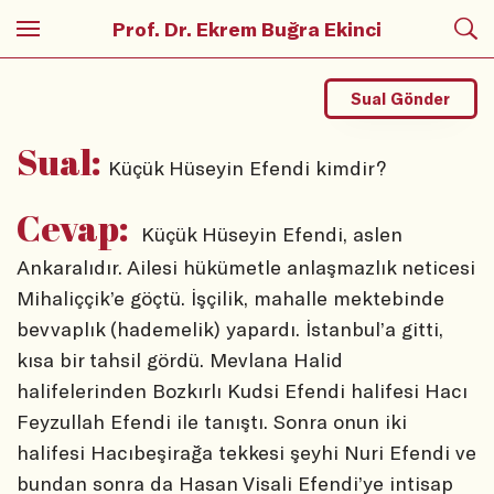
Prof. Dr. Ekrem Buğra Ekinci
Sual Gönder
Sual:
Küçük Hüseyin Efendi kimdir?
Cevap:
Küçük Hüseyin Efendi, aslen
Ankaralıdır. Ailesi hükümetle anlaşmazlık neticesi
Mihaliççik’e göçtü. İşçilik, mahalle mektebinde
bevvaplık (hademelik) yapardı. İstanbul’a gitti,
kısa bir tahsil gördü. Mevlana Halid
halifelerinden Bozkırlı Kudsi Efendi halifesi Hacı
Feyzullah Efendi ile tanıştı. Sonra onun iki
halifesi Hacıbeşirağa tekkesi şeyhi Nuri Efendi ve
bundan sonra da Hasan Visali Efendi’ye intisap