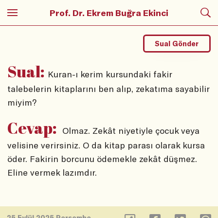
Prof. Dr. Ekrem Buğra Ekinci
Sual Gönder
Sual:
Kuran-ı kerim kursundaki fakir
talebelerin kitaplarını ben alıp, zekatıma sayabilir
miyim?
Cevap:
Olmaz. Zekât niyetiyle çocuk veya
velisine verirsiniz. O da kitap parası olarak kursa
öder. Fakirin borcunu ödemekle zekât düşmez.
Eline vermek lazımdır.
25 Eylül 2025 Perşembe