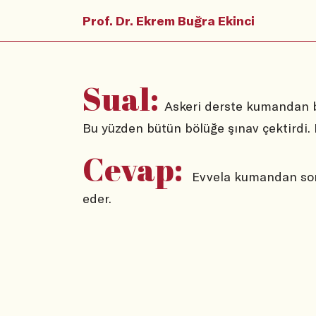
Prof. Dr. Ekrem Buğra Ekinci
Sual:
Askeri derste kumandan b
Bu yüzden bütün bölüğe şınav çektirdi.
Cevap:
Evvela kumandan sonr
eder.