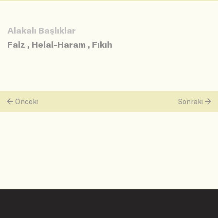
Alakalı Başlıklar
Faiz
,
Helal-Haram
,
Fıkıh
Önceki
Sonraki