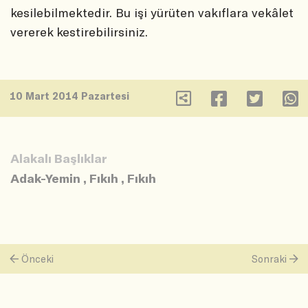
kesilebilmektedir. Bu işi yürüten vakıflara vekâlet
vererek kestirebilirsiniz.
10 Mart 2014 Pazartesi
Alakalı Başlıklar
Adak-Yemin
,
Fıkıh
,
Fıkıh
Önceki
Sonraki