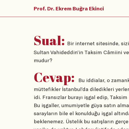
Prof. Dr. Ekrem Buğra Ekinci
Sual:
Bir internet sitesinde, si
Sultan Vahideddin’in Taksim Câmiini ve 
mudur?
Cevap:
Bu iddialar, o zamanki
müttefikler İstanbul’da diledikleri yerler
idi. Fransızlar burayı işgal edip, Taksim
Bu işgaller, umumiyetle güya satın alm
sarayların bile el konulduğu işgal altın
beklenemez. Üstelik bu satışların gerçe