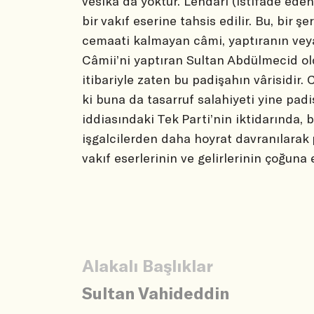
vesika da yoktur. Lehdarı (istifade ede
bir vakıf eserine tahsis edilir. Bu, bir ş
cemaati kalmayan câmi, yaptıranın veya
Câmii’ni yaptıran Sultan Abdülmecid ol
itibariyle zaten bu padişahın vârisidir.
ki buna da tasarruf salahiyeti yine padi
iddiasındaki Tek Parti’nin iktidarında, 
işgalcilerden daha hoyrat davranılarak 
vakıf eserlerinin ve gelirlerinin çoğuna
Alakalı Başlıklar
Sultan Vahideddin