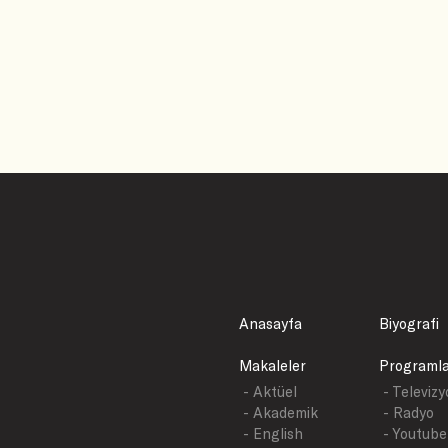
Anasayfa
Biyografi
Makaleler
Programl
- Aktüel
- Televiz
- Akademik
- Radyo
- English
- Youtube