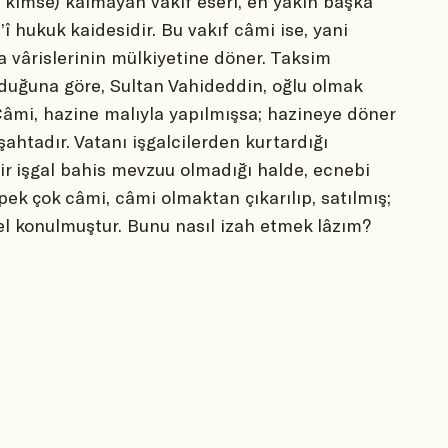
n kimse) kalmayan vakıf eseri, en yakın başka
er’î hukuk kaidesidir. Bu vakıf câmi ise, yani
 vârislerinin mülkiyetine döner. Taksim
duğuna göre, Sultan Vahideddin, oğlu olmak
 Câmi, hazine malıyla yapılmışsa; hazineye döner
şahtadır. Vatanı işgalcilerden kurtardığı
bir işgal bahis mevzuu olmadığı halde, ecnebi
pek çok câmi, câmi olmaktan çıkarılıp, satılmış;
 el konulmuştur. Bunu nasıl izah etmek lâzım?