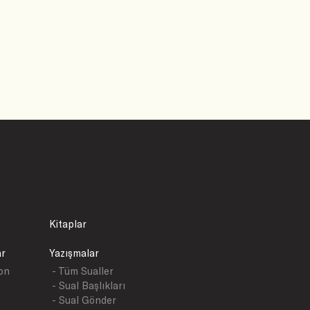
Kitaplar
ar
Yazışmalar
yon
- Tüm Sualler
- Sual Başlıkları
- Sual Gönder