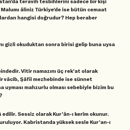
stan'da teravih tesbihlerini sadece bir kişi
 Malumı âliniz Türkiye'de ise bütün cemaat
nlardan hangisi doğrudur? Hep beraber
nı gizli okuduktan sonra birisi gelip buna uysa
ndedir. Vitir namazını üç rek’at olarak
ir vâcib, Şâfiî mezhebinde ise sünnet
na uyması mahzurlu olması sebebiyle bizim bu
?
edilir. Sessiz olarak Kur’ân-ı kerîm okunur.
ruluyor. Kabristanda yüksek sesle Kur’an-ı