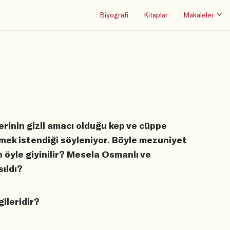
Biyografi
Kitaplar
Makaleler
inin gizli amacı olduğu kep ve cüppe
mek istendiği söyleniyor. Böyle mezuniyet
n öyle giyinilir? Mesela Osmanlı ve
ıldı?
ileridir?