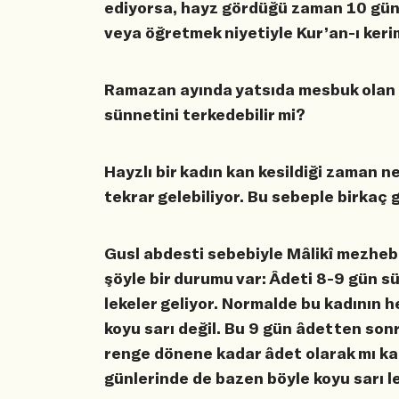
ediyorsa, hayz gördüğü zaman 10 gün
veya öğretmek niyetiyle Kur’an-ı keri
Ramazan ayında yatsıda mesbuk olan k
sünnetini terkedebilir mi?
Hayzlı bir kadın kan kesildiği zaman n
tekrar gelebiliyor. Bu sebeple birka
Gusl abdesti sebebiyle Mâlikî mezhebi
şöyle bir durumu var: Âdeti 8-9 gün s
lekeler geliyor. Normalde bu kadının h
koyu sarı değil. Bu 9 gün âdetten sonr
renge dönene kadar âdet olarak mı ka
günlerinde de bazen böyle koyu sarı l