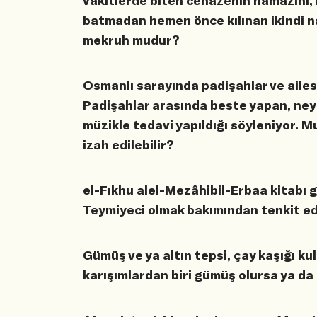
vakitlerde biten cenâzenin namazını, 
batmadan hemen önce kılınan ikindi n
mekruh mudur?
Osmanlı sarayında padişahlar ve ailesi
Padişahlar arasında beste yapan, ney
müzikle tedavi yapıldığı söyleniyor. M
izah edilebilir?
el-Fıkhu alel-Mezâhibil-Erbaa kitabı gü
Teymiyeci olmak bakımından tenkit edi
Gümüş ve ya altın tepsi, çay kaşığı k
karışımlardan biri gümüş olursa ya d