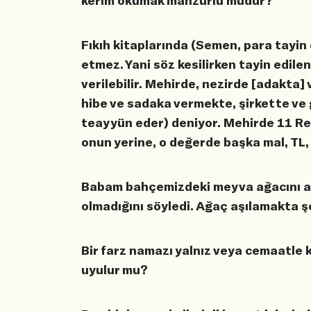
kerim okumak mahzurlu mudur?
Fıkıh kitaplarında (Semen, para tayin
etmez. Yani söz kesilirken tayin edilen
verilebilir. Mehirde, nezirde [adakta
hibe ve sadaka vermekte, şirkette ve
teayyün eder) deniyor. Mehirde 11 Reş
onun yerine, o değerde başka mal, TL, 
Babam bahçemizdeki meyva ağacını a
olmadığını söyledi. Ağaç aşılamakta ş
Bir farz namazı yalnız veya cemaatle 
uyulur mu?