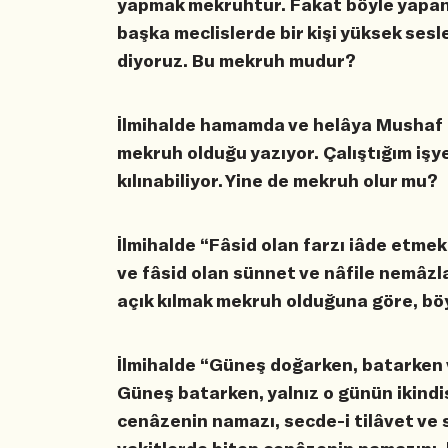
yapmak mekruhtur. Fakat böyle yapanl
başka meclislerde bir kişi yüksek sesl
diyoruz. Bu mekruh mudur?
İlmihalde hamamda ve helâya Mushaf i
mekruh olduğu yazıyor. Çalıştığım iş
kılınabiliyor. Yine de mekruh olur mu?
İlmihalde “Fâsid olan farzı iâde etme
ve fâsid olan sünnet ve nâfile nemâzl
açık kılmak mekruh olduğuna göre, böy
İlmihalde “Güneş doğarken, batarken
Güneş batarken, yalnız o günün ikindis
cenâzenin namazı, secde-i tilâvet ve s