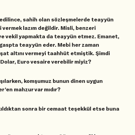
 edilince, sahih olan sözleşmelerde teayyün
i vermek lazım değildir. Misli, benzeri
] ve vekil yapmakta da teayyün etmez. Emanet,
 gaspta teayyün eder. Mebi her zaman
at altını vermeyi taahhüt etmiştik. Şimdi
Dolar, Euro vesaire verebilir miyiz?
şılarken, komşumuz bunun dinen uygun
er’en mahzur var mıdır?
kıldıktan sonra bir cemaat teşekkül etse buna