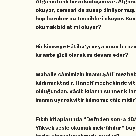
Afganistanlı bir arkadaşım var. Afgani
okuyor, cemaat de susup dinliyormuş.
hep beraber bu tesbihleri okuyor. Bu
okumak bid'at mi oluyor?
Bir kimseye Fâtiha'yı veya onun birazı
kıraate gizli olarak mı devam eder?
Mahalle câmimizin imamı Şâfiî mezhebi
kıldırmaktadır. Hanefî mezhebinde vit
olduğundan, vâcib kılanın sünnet kıla
imama uyarak vitir kılmamız câiz midir
Fıkıh kitaplarında “Defnden sonra düâ 
Yüksek sesle okumak mekrûhdur” buyu