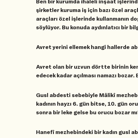
Ben bir kurumda ihaleli inşaat işleri
şirketler kuruma iş için bazı özel araç
araçları özel işlerinde kullanmanın do
söylüyor. Bu konuda aydınlatıcı bir bi
Avret yerini ellemek hangi hallerde a
Avret olan bir uzvun dörtte birinin ken
edecek kadar açılması namazı bozar.
Gusl abdesti sebebiyle Mâlikî mezhebi
kadının hayzı 6. gün bitse, 10. gün o
sonra bir leke gelse bu orucu bozar m
Hanefî mezhebindeki bir kadın gusl ab