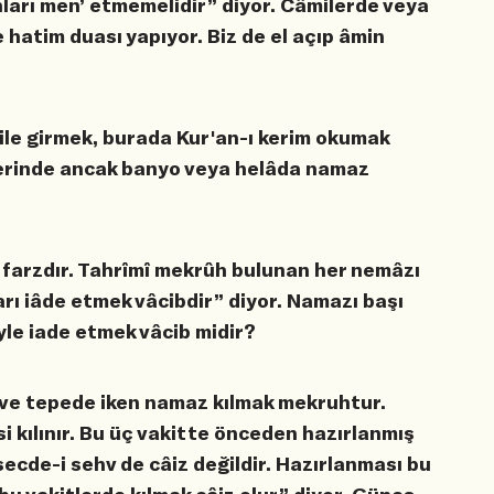
arı men’ etmemelidir” diyor. Câmilerde veya
e hatim duası yapıyor. Biz de el açıp âmin
le girmek, burada Kur'an-ı kerim okumak
yerinde ancak banyo veya helâda namaz
k farzdır. Tahrîmî mekrûh bulunan her nemâzı
arı iâde etmek vâcibdir” diyor. Namazı başı
le iade etmek vâcib midir?
 ve tepede iken namaz kılmak mekruhtur.
i kılınır. Bu üç vakitte önceden hazırlanmış
ecde-i sehv de câiz değildir. Hazırlanması bu