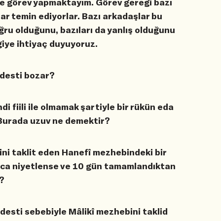
nde görev yapmaktayım. Görev gereği bazı
lar temin ediyorlar. Bazı arkadaşlar bu
ğru olduğunu, bazıları da yanlış olduğunu
lgiye ihtiyaç duyuyoruz.
bdesti bozar?
di fiili ile olmamak şartiyle bir rükün eda
 Burada uzuv ne demektir?
ni taklit eden Hanefî mezhebindeki bir
ruca niyetlense ve 10 gün tamamlandıktan
ı?
desti sebebiyle Mâlikî mezhebini taklid