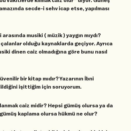
bu vakitlerde kılmak câiz olur” diyor. Güneş
amazında secde-i sehv icap etse, yapılması
 arasında musiki ( müzik ) yaygın mıydı?
 çalanlar olduğu kaynaklarda geçiyor. Ayrıca
usiki dinen caiz olmadığına göre bunu nasıl
venilir bir kitap mıdır? Yazarının İbni
ldiğini işittiğim için soruyorum.
ullanmak caiz midir? Hepsi gümüş olursa ya da
a gümüş kaplama olursa hükmü ne olur?