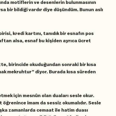
rında motiflerin ve desenlerin bulunmasının
sa bir bildiği vardır diye düşündüm. Bunun aslı
risi, kredi kartını, tanıdık bir esnafın pos
ftan alsa, esnaf bu kişiden ayrıca ücret
tte, birincide okuduğundan sonraki bir kısa
mak mekruhtur” diyor. Burada kısa sûreden
tmek için mesnûn olan duaları sesle okur.
 öğrenince imam da sessiz okumalıdır. Sesle
şka zamanlarda cemaat ile hatim duası