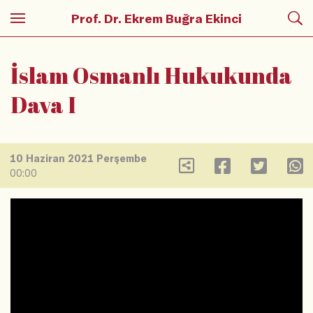
Prof. Dr. Ekrem Buğra Ekinci
İslam Osmanlı Hukukunda
Dava I
10 Haziran 2021 Perşembe
00:00