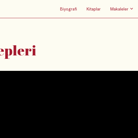
Biyografi
Kitaplar
Makaleler
epleri