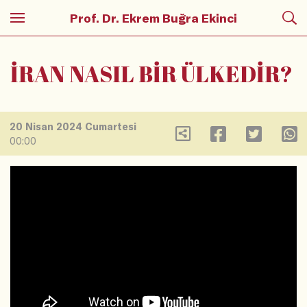
Prof. Dr. Ekrem Buğra Ekinci
İRAN NASIL BİR ÜLKEDİR?
20 Nisan 2024 Cumartesi
00:00