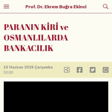
Prof. Dr. Ekrem Buğra Ekinci
PARANIN KİRİ ve
OSMANLILARDA
BANKACILIK
10 Haziran 2026 Çarşamba
00:00