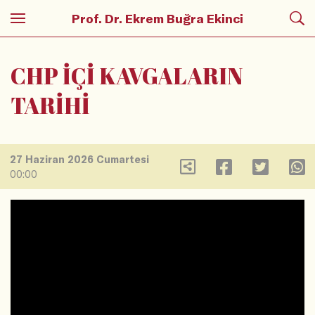
Prof. Dr. Ekrem Buğra Ekinci
CHP İÇİ KAVGALARIN
TARİHİ
27 Haziran 2026 Cumartesi
00:00