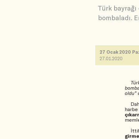
Türk bayrağı 
bombaladı. E
27 Ocak 2020 Pa
27.01.2020
Tür
bomba
oldu” 
Dah
harbe
çıkar
memle
İtt
girm