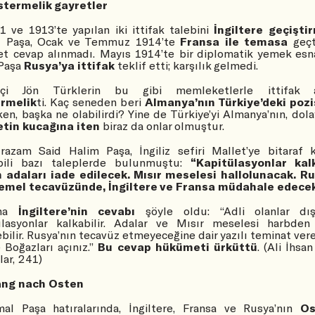
termelik gayretler
1 ve 1913’te yapılan iki ittifak talebini
İngiltere geçiştir
 Paşa, Ocak ve Temmuz 1914’te
Fransa ile temasa
geçt
t cevap alınmadı. Mayıs 1914’te bir diplomatik yemek esn
 Paşa
Rusya’ya ittifak
teklif etti; karşılık gelmedi.
rçi Jön Türklerin bu gibi memleketlerle ittifak a
rmelik
ti. Kaç seneden beri
Almanya’nın Türkiye’deki poz
ken, başka ne olabilirdi? Yine de Türkiye’yi Almanya’nın, dola
etin kucağına iten
biraz da onlar olmuştur.
razam Said Halim Paşa, İngiliz sefiri Mallet’ye bitaraf 
ili bazı taleplerde bulunmuştu:
“Kapitülasyonlar kal
 adaları iade edilecek. Mısır meselesi hallolunacak. Ru
mel tecavüzünde, İngiltere ve Fransa müdahale edecek
na
İngiltere’nin cevabı
şöyle oldu: “Adli olanlar dış
ülasyonlar kalkabilir. Adalar ve Mısır meselesi harbden
bilir. Rusya’nın tecavüz etmeyeceğine dair yazılı teminat vereb
 Boğazları açınız.”
Bu cevap hükümeti ürküttü
. (Ali İhsan
lar, 241)
ang nach Osten
al Paşa hatıralarında, İngiltere, Fransa ve Rusya’nın
Os