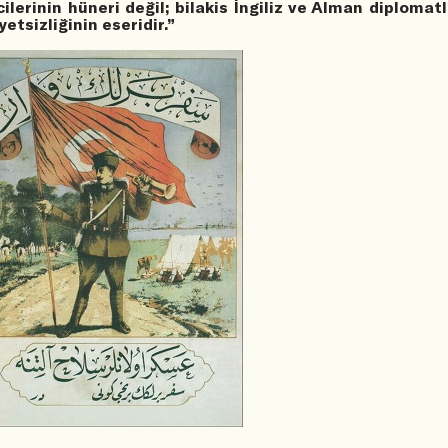
cilerinin hüneri değil; bilakis İngiliz ve Alman diplomatl
yetsizliğinin eseridir.”