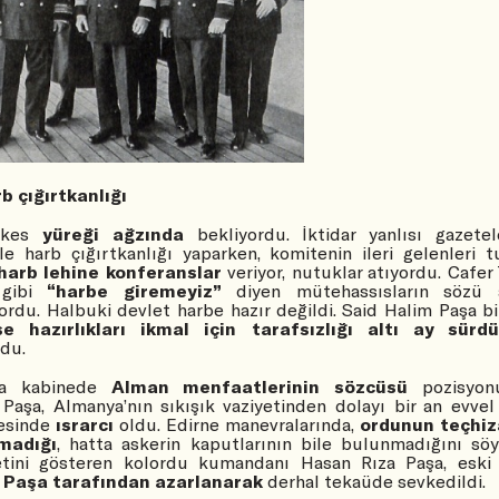
b çığırtkanlığı
rkes
yüreği ağzında
bekliyordu.
İktidar yanlısı gazetel
le harb çığırtkanlığı yaparken, komitenin ileri gelenleri t
harb lehine konferanslar
veriyor, nutuklar atıyordu. Cafer
 gibi
“harbe giremeyiz”
diyen mütehassısların sözü 
yordu. Halbuki devlet harbe hazır değildi. Said Halim Paşa bi
se hazırlıkları ikmal için tarafsızlığı altı ay sürd
rdu.
a kabinede
Alman menfaatlerinin sözcüsü
pozisyon
 Paşa, Almanya’nın sıkışık vaziyetinden dolayı bir an evvel
mesinde
ısrarcı
oldu. Edirne manevralarında,
ordunun teçhiz
lmadığı
, hatta askerin kaputlarının bile bulunmadığını sö
etini gösteren kolordu kumandanı Hasan Rıza Paşa, eski
 Paşa tarafından azarlanarak
derhal tekaüde sevkedildi.