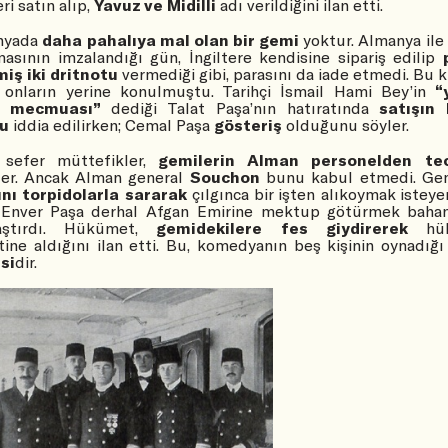
ri satın alıp,
Yavuz ve Midilli
adı verildiğini ilan etti.
nyada
daha pahalıya mal olan bir gemi
yoktur. Almanya ile 
asının imzalandığı gün, İngiltere kendisine sipariş edilip
iş iki dritnotu
vermediği gibi, parasını da iade etmedi. Bu k
 onların yerine konulmuştu. Tarihçi İsmail Hami Bey’in
“
n mecmuası”
dediği Talat Paşa’nın hatıratında
satışın 
u
iddia edilirken; Cemal Paşa
gösteriş
olduğunu söyler.
sefer müttefikler,
gemilerin Alman personelden tec
iler. Ancak Alman general
Souchon
bunu kabul etmedi. Gem
ını torpidolarla sararak
çılgınca bir işten alıkoymak istey
, Enver Paşa derhal Afgan Emirine mektup götürmek bahan
laştırdı. Hükümet,
gemidekilere fes giydirerek
hük
ine aldığını ilan etti. Bu, komedyanın beş kişinin oynadığ
si
dir.