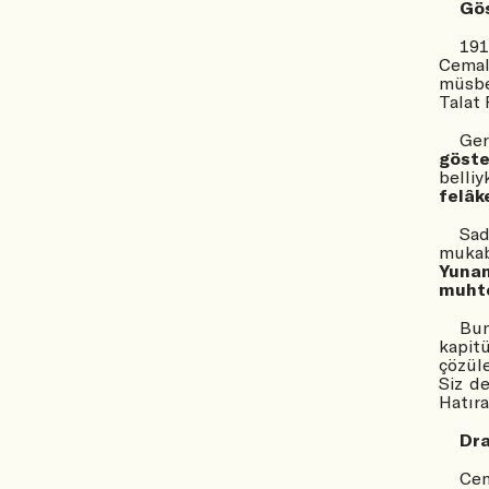
Gös
191
Cemal
müsbe
Talat
Ge
göste
belliy
felâk
Sad
mukab
Yunan
muhte
Bu
kapit
çözüle
Siz de
Hatıra
Dr
Cem