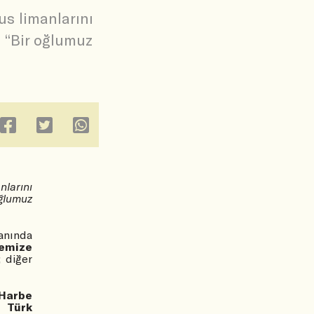
us limanlarını
 “Bir oğlumuz
nlarını
ğlumuz
yanında
emize
 diğer
Harbe
 Türk