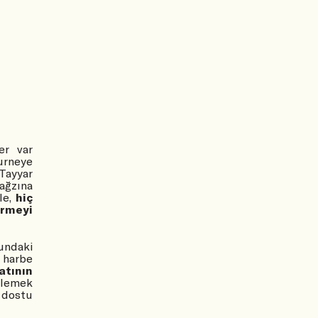
er var
urneye
 Tayyar
ağzına
le,
hiç
ürmeyi
undaki
 harbe
atının
ylemek
 dostu