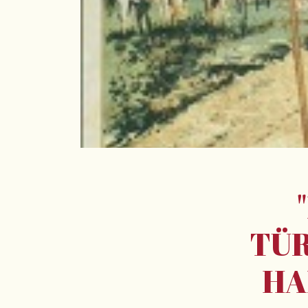
TÜR
HA