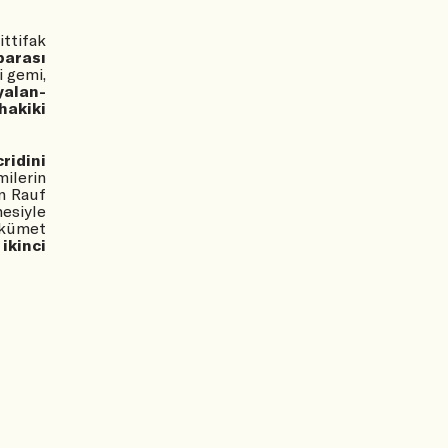
ittifak
parası
i gemi,
yalan-
hakiki
ridini
ilerin
en Rauf
esiyle
ümet
ı
ikinci