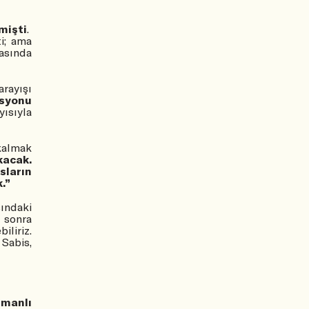
mişti
.
i; ama
asında
rayışı
isyonu
yısıyla
kalmak
kacak.
sların
.”
ındaki
 sonra
iliriz.
 Sabis,
manlı