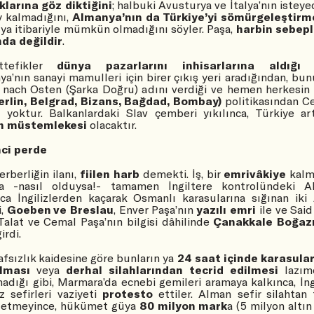
klarına göz diktiğini
; halbuki Avusturya ve İtalya’nın isteye
y kalmadığını,
Almanya’nın da Türkiye’yi sömürgeleştirm
ya itibariyle mümkün olmadığını söyler. Paşa,
harbin sebepl
nda değildir
.
ttefikler
dünya pazarlarını inhisarlarına aldığı
h
a’nın sanayi mamulleri için birer çıkış yeri aradığından, bun
 nach Osten (Şarka Doğru) adını verdiği ve hemen herkesin b
erlin, Belgrad, Bizans, Bağdad, Bombay)
politikasından Ce
i yoktur. Balkanlardaki Slav çemberi yıkılınca, Türkiye art
n müstemlekesi
olacaktır.
nci perde
erberliğin ilanı,
fiilen harb
demekti. İş, bir
emrivâkiye
kalmı
a -nasıl olduysa!- tamamen İngiltere kontrolündeki A
ca İngilizlerden kaçarak Osmanlı karasularına sığınan iki
i,
Goeben ve Breslau
, Enver Paşa’nın
yazılı emri
ile ve Sai
Talat ve Cemal Paşa’nın bilgisi dâhilinde
Çanakkale Boğaz
irdi.
afsızlık kaidesine göre bunların ya
24 saat içinde karasula
ılması
veya
derhal silahlarından tecrid edilmesi
lazım
adığı gibi, Marmara’da ecnebi gemileri aramaya kalkınca, İng
z sefirleri vaziyeti
protesto
ettiler. Alman sefir silahtan 
 etmeyince, hükümet güya
80 milyon mark
a (5 milyon altın 