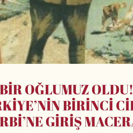
"BİR OĞLUMUZ OLDU!
KİYE’NİN BİRİNCİ C
RBİ’NE GİRİŞ MACER