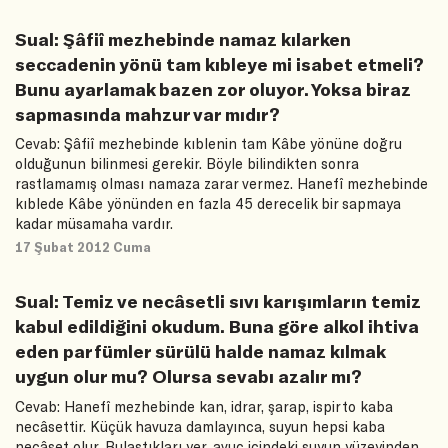
Sual: Şâfiî mezhebinde namaz kılarken
seccadenin yönü tam kıbleye mi isabet etmeli?
Bunu ayarlamak bazen zor oluyor. Yoksa biraz
sapmasında mahzur var mıdır?
Cevab: Şâfiî mezhebinde kıblenin tam Kâbe yönüne doğru
olduğunun bilinmesi gerekir. Böyle bilindikten sonra
rastlamamış olması namaza zarar vermez. Hanefî mezhebinde
kıblede Kâbe yönünden en fazla 45 derecelik bir sapmaya
kadar müsamaha vardır.
17 Şubat 2012 Cuma
Sual: Temiz ve necâsetli sıvı karışımların temiz
kabul edildiğini okudum. Buna göre alkol ihtiva
eden parfümler sürülü halde namaz kılmak
uygun olur mu? Olursa sevabı azalır mı?
Cevab: Hanefî mezhebinde kan, idrar, şarap, ispirto kaba
necâsettir. Küçük havuza damlayınca, suyun hepsi kaba
necâset olur. Bulaştıkları yer, avuç içindeki suyun yüzeyinden