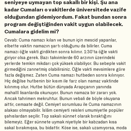
seniyeye uymayan top sakallı bir kişi. Şu ana
kadar Cumaları o vakitlerde üniversitede vazife
olduğundan gidemiyordum. Fakat bundan sonra
program değiştiğinden vakit uygun olabilecek.
Cumalara gidelim mi?
Cevab: Cuma namazı kılan ve bunun için mescid yapanlar,
elbette vaktin namazın şartı olduğunu da bilirler. Cuma
namazı öğle vakti girdikten sonra kılınır. 1:30’ta öğle vakti
giriyor olsa gerek. Bazı takvimlerde 60 arzının üzerindeki
yerlerde temkin mikdarı çok yüksek olabiliyor. Bu sebeple vakit
girmediğini zannetmiş olabilirsiniz. Öğle vakti mevsimlere göre
fazla değişmez. Zaten Cuma namazı hutbeden sonra kılınıyor.
Hiç değilse hutbenin bir kısım ile farz olan namaz vaktinde
kılınmış olur. Hutbe bütün dünyada Arapçanın yanında
mahallî lisanlarda okunuyor. Bunun namaza bir zararı yok.
Ancak tahrimen mekruhtur. Bunun vebali de böyle okuyana
aittir, cemaate değil. Cemiyet sorumlusu ile Cuma namazının
alakası olmayabilir. İslâm cemiyeti reisleri umumiyetle popüler
şahıslardan seçilir. Top sakalı sünnet olarak bıraktığını
bilemeyiz. Eğer sünnete uymak niyetiyle bir kabzadan kısa
sakal bırakmışsa, bu bidattir. Köse ise, sakalı uzamıyorsa, moda