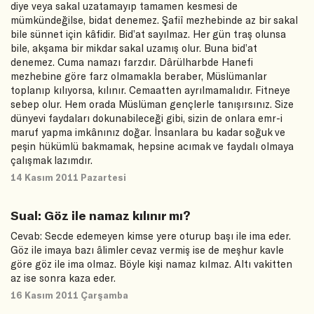
diye veya sakal uzatamayıp tamamen kesmesi de
mümkündeğilse, bidat denemez. Şafiî mezhebinde az bir sakal
bile sünnet için kâfidir. Bid’at sayılmaz. Her gün traş olunsa
bile, akşama bir mikdar sakal uzamış olur. Buna bid’at
denemez. Cuma namazı farzdır. Dârülharbde Hanefi
mezhebine göre farz olmamakla beraber, Müslümanlar
toplanıp kılıyorsa, kılınır. Cemaatten ayrılmamalıdır. Fitneye
sebep olur. Hem orada Müslüman gençlerle tanışırsınız. Size
dünyevi faydaları dokunabileceği gibi, sizin de onlara emr-i
maruf yapma imkânınız doğar. İnsanlara bu kadar soğuk ve
peşin hükümlü bakmamak, hepsine acımak ve faydalı olmaya
çalışmak lazımdır.
14 Kasım 2011 Pazartesi
Sual: Göz ile namaz kılınır mı?
Cevab: Secde edemeyen kimse yere oturup başı ile ima eder.
Göz ile imaya bazı âlimler cevaz vermiş ise de meşhur kavle
göre göz ile ima olmaz. Böyle kişi namaz kılmaz. Altı vakitten
az ise sonra kaza eder.
16 Kasım 2011 Çarşamba