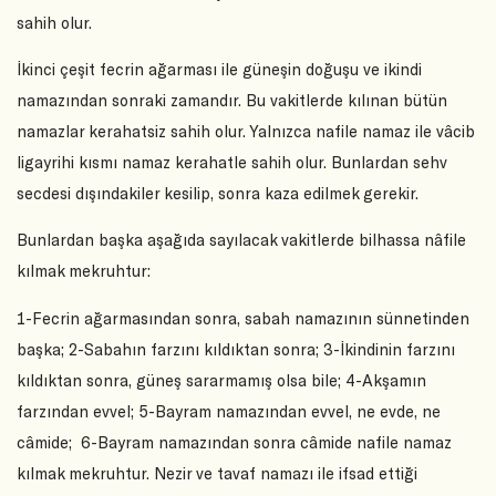
sahih olur.
İkinci çeşit fecrin ağarması ile güneşin doğuşu ve ikindi
namazından sonraki zamandır. Bu vakitlerde kılınan bütün
namazlar kerahatsiz sahih olur. Yalnızca nafile namaz ile vâcib
ligayrihi kısmı namaz kerahatle sahih olur. Bunlardan sehv
secdesi dışındakiler kesilip, sonra kaza edilmek gerekir.
Bunlardan başka aşağıda sayılacak vakitlerde bilhassa nâfile
kılmak mekruhtur:
1-Fecrin ağarmasından sonra, sabah namazının sünnetinden
başka; 2-Sabahın farzını kıldıktan sonra; 3-İkindinin farzını
kıldıktan sonra, güneş sararmamış olsa bile; 4-Akşamın
farzından evvel; 5-Bayram namazından evvel, ne evde, ne
câmide; 6-Bayram namazından sonra câmide nafile namaz
kılmak mekruhtur. Nezir ve tavaf namazı ile ifsad ettiği