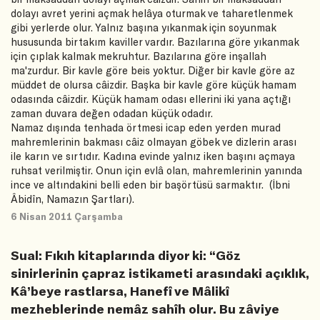
dolayı avret yerini açmak helâya oturmak ve taharetlenmek
gibi yerlerde olur. Yalnız başına yıkanmak için soyunmak
hususunda birtakım kaviller vardır. Bazılarına göre yıkanmak
için çıplak kalmak mekruhtur. Bazılarına göre inşallah
ma'zurdur. Bir kavle göre beis yoktur. Diğer bir kavle göre az
müddet de olursa câizdir. Başka bir kavle göre küçük hamam
odasında câizdir. Küçük hamam odası ellerini iki yana açtığı
zaman duvara değen odadan küçük odadır.
Namaz dışında tenhada örtmesi icap eden yerden murad
mahremlerinin bakması câiz olmayan göbek ve dizlerin arası
ile karın ve sırtıdır. Kadına evinde yalnız iken başını açmaya
ruhsat verilmiştir. Onun için evlâ olan, mahremlerinin yanında
ince ve altındakini belli eden bir başörtüsü sarmaktır. (İbni
Âbidîn, Namazın Şartları).
6 Nisan 2011 Çarşamba
Sual: Fıkıh kitaplarında diyor ki: “Göz
sinirlerinin çapraz istikameti arasındaki açıklık,
Kâ’beye rastlarsa, Hanefî ve Mâlikî
mezheblerinde nemâz sahîh olur. Bu zâviye