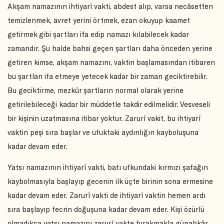
Akşam namazının ihtiyarî vakti, abdest alıp, varsa necâsetten
temizlenmek, avret yerini örtmek, ezan okuyup kaamet
getirmek gibi şartları ifa edip namazı kılabilecek kadar
zamandır. Şu halde bahsi geçen şartları daha önceden yerine
getiren kimse, akşam namazını, vaktin başlamasından itibaren
bu şartlan ifa etmeye yetecek kadar bir zaman geciktirebilir.
Bu geciktirme, mezkûr şartların normal olarak yerine
getirilebileceği kadar bir müddetle takdir edilmelidir. Vesveseli
bir kişinin uzatmasına itibar yoktur. Zarurî vakit, bu ihtiyarî
vaktin peşi sıra başlar ve ufuktaki aydınlığın kayboluşuna
kadar devam eder.
Yatsı namazının ihtiyarî vakti, batı ufkundaki kırmızı şafağın
kaybolmasıyla başlayıp gecenin ilk üçte birinin sona ermesine
kadar devam eder. Zarurî vakti de ihtiyarî vaktin hemen ardı
sıra başlayıp fecrin doğuşuna kadar devam eder. Kişi özürlü
olmadıkça yatsı namazını zarurî vakte bırakmakla günahkâr