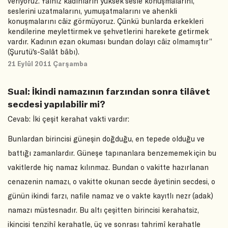
veriyoruz. Yalnız kadınların yüksek sesle konuşmalarını,
seslerini uzatmalarını, yumuşatmalarını ve ahenkli
konuşmalarını câiz görmüyoruz. Çünkü bunlarda erkekleri
kendilerine meylettirmek ve şehvetlerini harekete getirmek
vardır. Kadının ezan okuması bundan dolayı câiz olmamıştır”
(Şurutü's-Salât bâbı).
21 Eylül 2011 Çarşamba
Sual: İkindi namazının farzından sonra tilâvet
secdesi yapılabilir mi?
Cevab: İki çeşit kerahat vakti vardır:
Bunlardan birincisi güneşin doğduğu, en tepede olduğu ve
battığı zamanlardır. Güneşe tapınanlara benzememek için bu
vakitlerde hiç namaz kılınmaz. Bundan o vakitte hazırlanan
cenazenin namazı, o vakitte okunan secde âyetinin secdesi, o
günün ikindi farzı, nafile namaz ve o vakte kayıtlı nezr (adak)
namazı müstesnadır. Bu altı çeşitten birincisi kerahatsiz,
ikincisi tenzihî kerahatle, üç ve sonrası tahrimî kerahatle