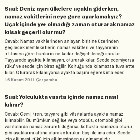
Sual: Deniz aşırı ülkelere uçakla giderken,
namaz vakitlerini neye göre ayarlamalıyız?
Uçak içinde yer olmadığı zaman oturarak namaz
kılsak geçerli olur mu?
Cevab: Namaz vakitlerinden anlayan birisine üzerinden
geçilecek memleketlerin namaz vakitleri ve tayyarenin
irtifasına göre bunların ne kadar değişebileceği sorulur.
Tayyarede ayakta kılamayan, oturarak kılar. Secde edemiyorsa
rüku’ ve secde için biraz eğilir. Koltuğunda kılamazsa tuvalette
kılar. Oturarak kılamıyorsa ayakta başını eğerek ima eder.
16 Kasım 2011 Çarşamba
Sual: Yolculukta vasıta içinde namaz nasıl
kılınır?
Cevab: Gemi, tren, tayyare gibi vâsıtalarda ayakta namaz
kılınabilir. Bu mümkün değilse veya otobüs, otomobil gibi
vâsıtalarda namaz zarureti doğarsa, koltukta namazda oturur
gibi ayaklarını altına alarak oturulur; başı ile ima eder. Secde
için eğilmesi, rükû için eğilmesinden az olmamalıdır.