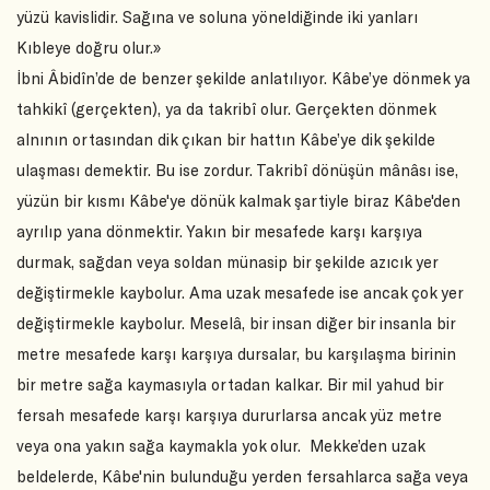
yüzü kavislidir. Sağına ve soluna yöneldiğinde iki yanları
Kıbleye doğru olur.»
İbni Âbidîn’de de benzer şekilde anlatılıyor. Kâbe’ye dönmek ya
tahkikî (gerçekten), ya da takribî olur. Gerçekten dönmek
alnının ortasından dik çıkan bir hattın Kâbe’ye dik şekilde
ulaşması demektir. Bu ise zordur. Takribî dönüşün mânâsı ise,
yüzün bir kısmı Kâbe'ye dönük kalmak şartiyle biraz Kâbe'den
ayrılıp yana dönmektir. Yakın bir mesafede karşı karşıya
durmak, sağdan veya soldan münasip bir şekilde azıcık yer
değiştirmekle kaybolur. Ama uzak mesafede ise ancak çok yer
değiştirmekle kaybolur. Meselâ, bir insan diğer bir insanla bir
metre mesafede karşı karşıya dursalar, bu karşılaşma birinin
bir metre sağa kaymasıyla ortadan kalkar. Bir mil yahud bir
fersah mesafede karşı karşıya dururlarsa ancak yüz metre
veya ona yakın sağa kaymakla yok olur. Mekke’den uzak
beldelerde, Kâbe'nin bulunduğu yerden fersahlarca sağa veya