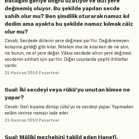
bacağını geriye doğru uzatıyor ve dizi yere
değmemiş oluyor. Bu şekilde yapılan secde
sahih olur mu? Ben şimdilik oturarak namaz kıl
dedim ama ayakta bu şekilde namaz kılmak câiz
olur mu?
Cevab: Secdede dizlerin yere değmesi şarttır. Değdiremeyen
kolayına geldiği gibi kılar. Nitekim ima ile kılarken de ne alın,
ne burun, ne el yere değer. Vâkıa secdede alnın yere değmesi
secdenin sıhhati için şarttır. Diğer uzuvlarda çeşitli ihtilaflar
vardır.
21 Haziran 2010 Pazartesi
Sual: İki secdeyi veya rükü’yu unutan kimse ne
yapar?
Cevab: Geri kıyama dönüp rükü’yu ve secdeyi yapar. Yapmadan
selâm verirse namazı iade eder.
21 Haziran 2010 Pazartesi
Sual: Mâlikî mezhebini taklid eden Hanefî,