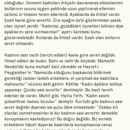
olduğudur. Osmanlı kadınları ihtiyatlı davranarak elbiselerinin
kollarının ucunu üçgen şeklinde uzun yaptırarak ellerinin
üstünü örtmesini temin ederlerdi. Ayaklarda da ihtilaf vardır.
Esah kavle göre avrettir. Zira ayağın üstü gösterilmesi yasak
olan ziynet yeridir. “Kadınlar, gizledikleri ziynetleri bilinsin diye
ayaklarını yere vurmasınlar!” ayet-i kerimesi bunu
göstermektedir. Kollarda da ihtilaf vardır. Esah olan kolların
avret olmasıdır.
Kadının sesi racih (tercih edilen) kavle göre avret değildir.
İtimat edilen de budur. Bahr ve nehr’de böyledir. Mamafih
Nevâzil’de buna muhalif kavl zikredilir ve Hazret-i
Peygamber’in “Namazda olduğunu başkasına bildirmek
gerektiği zaman tesbih erkeklere, el çarpmak ise kadınlara
mahsustur” sözünü delil getirir. Kâfi’de “Kadın âşikâre telbiye
yapamaz. Çünkü sesi avrettir” denilmiştir. Bu kavli tercih
edenler de vardır. Muhît gibi. Hatta Feth, “Kadın sesini
yükseltirse namaz bozulur” demiştir. Kurtubî gibi kadının sesi
avret değildir diyenler ise şunu ilâve etmektedir: “Zekâsı kıt
olanlar zannetmesinler ki biz kadının sesi avrettir, demekle
konuşmasını kastediyoruz! Bu doğru değildir. Biz ecnebi
erkeklerin hâcet düşerse kadınlarla konuşmasına cevaz