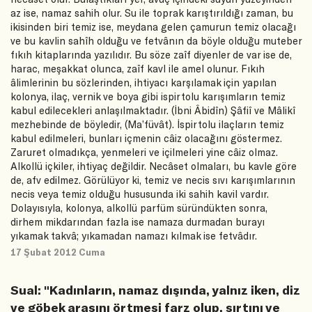
az ise, namaz sahih olur. Su ile toprak karıştırıldığı zaman, bu
ikisinden biri temiz ise, meydana gelen çamurun temiz olacağı
ve bu kavlin sahîh olduğu ve fetvânın da böyle olduğu muteber
fıkıh kitaplarında yazılıdır. Bu söze zaîf diyenler de var ise de,
harac, meşakkat olunca, zaîf kavl ile amel olunur. Fıkıh
âlimlerinin bu sözlerinden, ihtiyacı karşılamak için yapılan
kolonya, ilaç, vernik ve boya gibi ispirtolu karışımların temiz
kabul edilecekleri anlaşılmaktadır. (İbni Âbidîn) Şâfiî ve Mâlikî
mezhebinde de böyledir, (Ma’füvât). İspirtolu ilaçların temiz
kabul edilmeleri, bunları içmenin câiz olacağını göstermez.
Zaruret olmadıkça, yenmeleri ve içilmeleri yine câiz olmaz.
Alkollü içkiler, ihtiyaç değildir. Necâset olmaları, bu kavle göre
de, afv edilmez. Görülüyor ki, temiz ve necis sıvı karışımlarının
necis veya temiz olduğu hususunda iki sahih kavil vardır.
Dolayısıyla, kolonya, alkollü parfüm süründükten sonra,
dirhem mikdarından fazla ise namaza durmadan burayı
yıkamak takvâ; yıkamadan namazı kılmak ise fetvâdır.
17 Şubat 2012 Cuma
Sual: "Kadınların, namaz dışında, yalnız iken, diz
ve göbek arasını örtmesi farz olup, sırtını ve