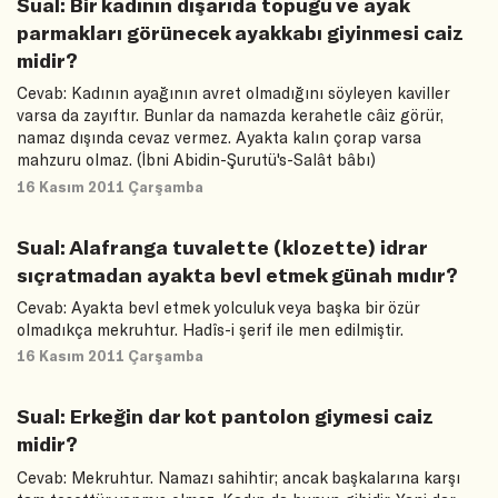
Sual: Bir kadının dışarıda topuğu ve ayak
parmakları görünecek ayakkabı giyinmesi caiz
midir?
Cevab: Kadının ayağının avret olmadığını söyleyen kaviller
varsa da zayıftır. Bunlar da namazda kerahetle câiz görür,
namaz dışında cevaz vermez. Ayakta kalın çorap varsa
mahzuru olmaz. (İbni Abidin-Şurutü's-Salât bâbı)
16 Kasım 2011 Çarşamba
Sual: Alafranga tuvalette (klozette) idrar
sıçratmadan ayakta bevl etmek günah mıdır?
Cevab: Ayakta bevl etmek yolculuk veya başka bir özür
olmadıkça mekruhtur. Hadîs-i şerif ile men edilmiştir.
16 Kasım 2011 Çarşamba
Sual: Erkeğin dar kot pantolon giymesi caiz
midir?
Cevab: Mekruhtur. Namazı sahihtir; ancak başkalarına karşı