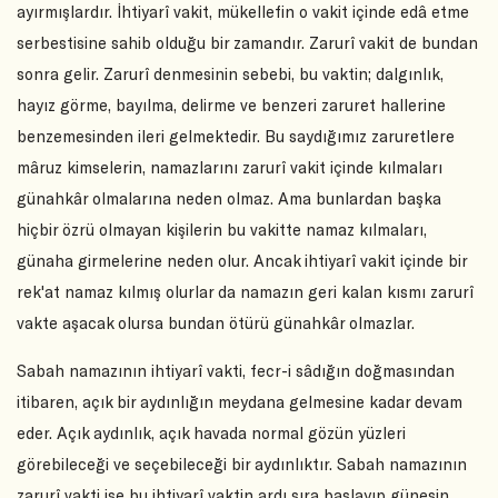
ayırmışlardır. İhtiyarî vakit, mükellefin o vakit içinde edâ etme
serbestisine sahib olduğu bir zamandır. Zarurî vakit de bundan
sonra gelir. Zarurî denmesinin sebebi, bu vaktin; dalgınlık,
hayız görme, bayılma, delirme ve benzeri zaruret hallerine
benzemesinden ileri gelmektedir. Bu saydığımız zaruretlere
mâruz kimselerin, namazlarını zarurî vakit içinde kılmaları
günahkâr olmalarına neden olmaz. Ama bunlardan başka
hiçbir özrü olmayan kişilerin bu vakitte namaz kılmaları,
günaha girmelerine neden olur. Ancak ihtiyarî vakit içinde bir
rek'at namaz kılmış olurlar da namazın geri kalan kısmı zarurî
vakte aşacak olursa bundan ötürü günahkâr olmazlar.
Sabah namazının ihtiyarî vakti, fecr-i sâdığın doğmasından
itibaren, açık bir aydınlığın meydana gelmesine kadar devam
eder. Açık aydınlık, açık havada normal gözün yüzleri
görebileceği ve seçebileceği bir aydınlıktır. Sabah namazının
zarurî vakti ise bu ihtiyarî vaktin ardı sıra başlayıp güneşin