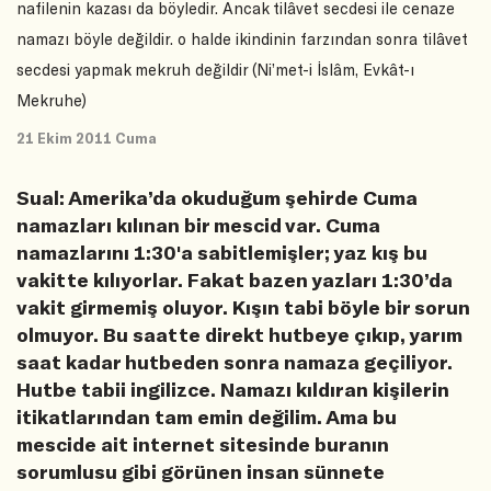
nafilenin kazası da böyledir. Ancak tilâvet secdesi ile cenaze
namazı böyle değildir. o halde ikindinin farzından sonra tilâvet
secdesi yapmak mekruh değildir (Ni’met-i İslâm, Evkât-ı
Mekruhe)
21 Ekim 2011 Cuma
Sual: Amerika’da okuduğum şehirde Cuma
namazları kılınan bir mescid var. Cuma
namazlarını 1:30'a sabitlemişler; yaz kış bu
vakitte kılıyorlar. Fakat bazen yazları 1:30’da
vakit girmemiş oluyor. Kışın tabi böyle bir sorun
olmuyor. Bu saatte direkt hutbeye çıkıp, yarım
saat kadar hutbeden sonra namaza geçiliyor.
Hutbe tabii ingilizce. Namazı kıldıran kişilerin
itikatlarından tam emin değilim. Ama bu
mescide ait internet sitesinde buranın
sorumlusu gibi görünen insan sünnete