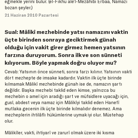
eğmekle yerini bulur. (el-Fıkhu ale’l-Mezâhibi Erbaa, Namazı
bozan şeyler.)
21 Haziran 2010 Pazartesi
Sual: Mâlikî mezhebinde yatsı namazını vaktin
üçte birinden sonraya geciktirmek günah
olduğu için vakit girer girmez hemen yatsının
farzına duruyorum. Sonra ilk ve son sünneti
kılıyorum. Böyle yapmak doğru oluyor mu?
Cevab: Yatsının önce sünneti, sonra farzı kılınır. Yatsının vakti
dört mezhepte de imsake kadardır. Vaktin ilk üçte birinde
kılmamak Mâlikî mezhebinde günah ise de, namazın şartı
değildir. Başka mezhebi taklid eden kimse, yalnızca bu
mezhebin o amel için aradığı şart ve müfsidlere uyacağı için,
gusl, abdest veya namaz için Mâlikîyi taklid eden Hanefî
mutlaka gecenin ilk üçte birinde kılmalıdır denemez. Ama
mezheplerin ihtilâflı hükümlerine uymak iyi olur. Müstehap
olur.
Mâlikîler, vakti, ihtiyarî ve zarurî olmak üzere iki kısma