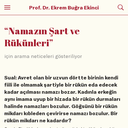
Prof. Dr. Ekrem Buğra Ekinci
“
Namazın Şart ve
Rükünleri
”
için arama neticeleri gösteriliyor
Sual: Avret olan bir uzvun dörtte birinin kendi
fiili ile olmamak şartiyle bir rükün eda edecek
kadar açılması namazı bozar. Kadınla erkeğin
aynı imama uyup bir hizada bir rükün durmaları
halinde namazları bozulur. Göğsünü bir rükün
mikdarı kıbleden çevirirse namazı bozulur. Bir
rükün mikdarı ne kadardır?