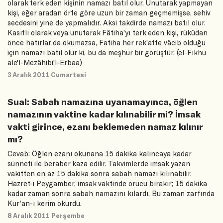
olarak terk eden kişinin namazı batıl olur. Unutarak yapmayan
kişi, eğer aradan örfe göre uzun bir zaman geçmemişse, sehiv
secdesini yine de yapmalıdır. Aksi takdirde namazı batıl olur.
Kasıtlı olarak veya unutarak Fâtiha’yı terk eden kişi, rükûdan
önce hatırlar da okumazsa, Fatiha her rek’atte vâcib olduğu
için namazı batıl olur ki, bu da meşhur bir görüştür. (el-Fıkhu
ale'l-Mezâhibi'l-Erbaa)
3 Aralık 2011 Cumartesi
Sual: Sabah namazına uyanamayınca, öğlen
namazının vaktine kadar kılınabilir mi? İmsak
vakti girince, ezanı beklemeden namaz kılınır
mı?
Cevab: Öğlen ezanı okunana 15 dakika kalıncaya kadar
sünneti ile beraber kaza edilir. Takvimlerde imsak yazan
vakitten en az 15 dakika sonra sabah namazı kılınabilir.
Hazret-i Peygamber, imsak vaktinde orucu bırakır; 15 dakika
kadar zaman sonra sabah namazını kılardı. Bu zaman zarfında
Kur’an-ı kerim okurdu.
8 Aralık 2011 Perşembe