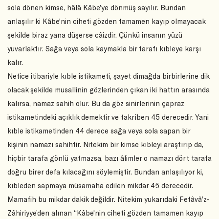
sola dönen kimse, hâlâ Kâbe’ye dönmüş sayılır. Bundan
anlaşılır ki Kâbe'nin ciheti gözden tamamen kayıp olmayacak
şekilde biraz yana düşerse câizdir. Çünkü insanın yüzü
yuvarlaktır. Sağa veya sola kaymakla bir tarafı kıbleye karşı
kalır.
Netice itibariyle kıble istikameti, şayet dimağda birbirlerine dik
olacak şekilde musallinin gözlerinden çıkan iki hattın arasında
kalırsa, namaz sahih olur. Bu da göz sinirlerinin çapraz
istikametindeki açıklık demektir ve takrîben 45 derecedir. Yani
kıble istikametinden 44 derece sağa veya sola sapan bir
kişinin namazı sahihtir. Nitekim bir kimse kıbleyi araştırıp da,
hiçbir tarafa gönlü yatmazsa, bazı âlimler o namazı dört tarafa
doğru birer defa kılacağını söylemiştir. Bundan anlaşılıyor ki,
kıbleden sapmaya müsamaha edilen mikdar 45 derecedir.
Mamafih bu mikdar dakik değildir. Nitekim yukarıdaki Fetâvâ’z-
Zâhiriyye’den alınan “Kâbe'nin ciheti gözden tamamen kayıp