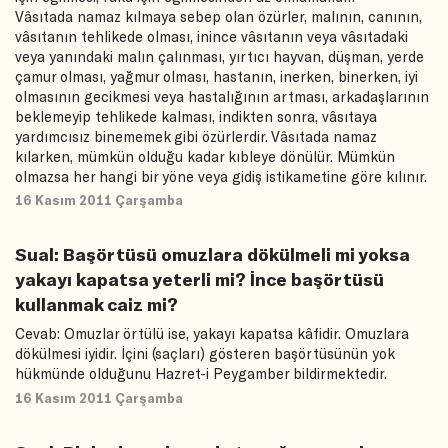
Vâsıtada namaz kılmaya sebep olan özürler, malının, canının,
vâsıtanın tehlikede olması, inince vâsıtanın veya vâsıtadaki
veya yanındaki malın çalınması, yırtıcı hayvan, düşman, yerde
çamur olması, yağmur olması, hastanın, inerken, binerken, iyi
olmasının gecikmesi veya hastalığının artması, arkadaşlarının
beklemeyip tehlikede kalması, indikten sonra, vâsıtaya
yardımcısız binememek gibi özürlerdir. Vâsıtada namaz
kılarken, mümkün olduğu kadar kıbleye dönülür. Mümkün
olmazsa her hangi bir yöne veya gidiş istikametine göre kılınır.
16 Kasım 2011 Çarşamba
Sual: Başörtüsü omuzlara dökülmeli mi yoksa
yakayı kapatsa yeterli mi? İnce başörtüsü
kullanmak caiz mi?
Cevab: Omuzlar örtülü ise, yakayı kapatsa kâfidir. Omuzlara
dökülmesi iyidir. İçini (saçları) gösteren başörtüsünün yok
hükmünde olduğunu Hazret-i Peygamber bildirmektedir.
16 Kasım 2011 Çarşamba