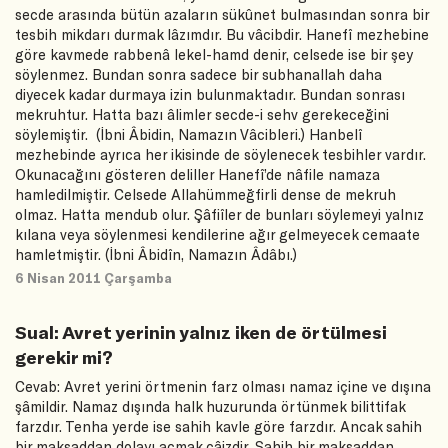
secde arasında bütün azaların sükûnet bulmasından sonra bir
tesbih mikdarı durmak lâzımdır. Bu vâcibdir. Hanefî mezhebine
göre kavmede rabbenâ lekel-hamd denir, celsede ise bir şey
söylenmez. Bundan sonra sadece bir subhanallah daha
diyecek kadar durmaya izin bulunmaktadır. Bundan sonrası
mekruhtur. Hatta bazı âlimler secde-i sehv gerekeceğini
söylemiştir. (İbni Âbidin, Namazın Vâcibleri.) Hanbelî
mezhebinde ayrıca her ikisinde de söylenecek tesbihler vardır.
Okunacağını gösteren deliller Hanefî’de nâfile namaza
hamledilmiştir. Celsede Allahümmeğfirli dense de mekruh
olmaz. Hatta mendub olur. Şâfiîler de bunları söylemeyi yalnız
kılana veya söylenmesi kendilerine ağır gelmeyecek cemaate
hamletmiştir. (İbni Âbidîn, Namazın Âdâbı.)
6 Nisan 2011 Çarşamba
Sual: Avret yerinin yalnız iken de örtülmesi
gerekir mi?
Cevab: Avret yerini örtmenin farz olması namaz içine ve dışına
şâmildir. Namaz dışında halk huzurunda örtünmek bilittifak
farzdır. Tenha yerde ise sahih kavle göre farzdır. Ancak sahih
bir maksaddan dolayı açmak câizdir. Sahih bir maksaddan