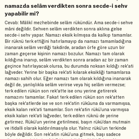
namazda selâm verdikten sonra secde-i sehv
yapabilir mi?
Cevab: Mâlikî mezhebinde selâm rükündür. Ama secde-i sehve
mâni değildir. Sehven selâm verdikten sonra aklına gelse
secde-i sehv yapar. Namazı eksik kılmışsa da kalkıp tamamlar.
Bir rüknü terk ettiğini hatırlamayıp da namazı tamamladığına
inanarak selâm verdiği takdirde, aradan örfe göre uzun bir
zaman geçerse kişinin namazı bozulur. Namazı tam olarak
kıldığına inanıp, selâm verdikten sonra aradan az bir zaman
geçince hatırlayacak olursa, bu durumda noksan kıldığı rek'ati
lağveder. Yerine bir başka rek'ati kılarak eksikliği tamamlarsa
namazı sahih olur. Eğer namazı tam olarak kıldığına inanarak
değil de, yanlışlıkla selâm verirse veya hiç selâm vermezse;
terk edilen rükün son rek'atte ise onu yerine getirerek
namazını tamamlar. Fakat terk edilen rükün son rek'atten
başka rek'atlerde ise ve son rek'atin rükûuna da varmamışsa,
eksik kalan rek'ati tamamlar. Son rek'atin rükü’una varmışsa
eksik kalan rek'ati lağveder, terk edilen rüknü de yerine
getirmez. Rükü’un yerine getirilmesi, başın rükü’dan mutmain
ve itidalli olarak kaldırılmasıyla olur. Yalnız rükü’un terkinde
böyle değildir. Son rek'atin rükü’una gitmek, başı sadece