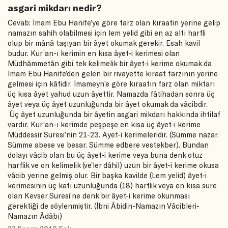
asgari mikdarı nedir?
Cevab: İmam Ebu Hanife’ye göre farz olan kıraatin yerine gelip
namazın sahih olabilmesi için lem yelid gibi en az altı harfli
olup bir mânâ taşıyan bir âyet okumak gerekir. Esah kavil
budur. Kur’an-ı kerimin en kısa âyet-i kerimesi olan
Müdhâmmetân gibi tek kelimelik bir âyet-i kerime okumak da
İmam Ebu Hanife’den gelen bir rivayette kıraat farzının yerine
gelmesi için kâfidir. İmameyn’e göre kıraatın farz olan miktarı
üç kısa âyet yahud uzun âyettir. Namazda fâtihadan sonra üç
âyet veya üç âyet uzunluğunda bir âyet okumak da vâcibdir.
Üç âyet uzunluğunda bir âyetin asgari mikdarı hakkında ihtilaf
vardır. Kur’an-ı kerimde peşpeşe en kısa üç âyet-i kerime
Müddessir Suresi’nin 21-23. Ayet-i kerimeleridir. (Sümme nazar.
Sümme abese ve besar. Sümme edbere vestekber). Bundan
dolayı vâcib olan bu üç âyet-i kerime veya buna denk otuz
harflik ve on kelimelik (ve’ler dâhil) uzun bir âyet-i kerime okusa
vâcib yerine gelmiş olur. Bir başka kavilde (Lem yelid) âyet-i
kerimesinin üç katı uzunluğunda (18) harflik veya en kısa sure
olan Kevser Suresi’ne denk bir âyet-i kerime okunması
gerektiği de söylenmiştir. (İbni Âbidin-Namazın Vâcibleri-
Namazın Âdâbı)