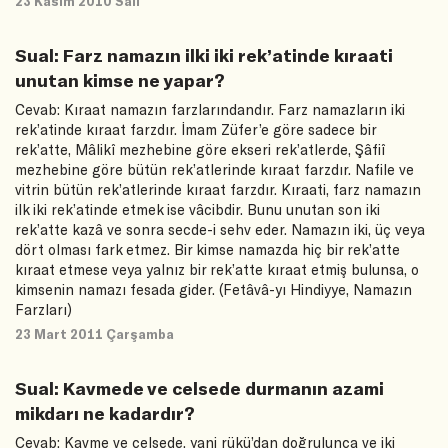
23 Kasım 2010 Salı
Sual: Farz namazın ilki iki rek’atinde kıraati
unutan kimse ne yapar?
Cevab: Kıraat namazın farzlarındandır. Farz namazların iki
rek’atinde kıraat farzdır. İmam Züfer’e göre sadece bir
rek’atte, Mâlikî mezhebine göre ekseri rek’atlerde, Şâfiî
mezhebine göre bütün rek’atlerinde kıraat farzdır. Nafile ve
vitrin bütün rek’atlerinde kıraat farzdır. Kıraati, farz namazın
ilk iki rek’atinde etmek ise vâcibdir. Bunu unutan son iki
rek’atte kazâ ve sonra secde-i sehv eder. Namazın iki, üç veya
dört olması fark etmez. Bir kimse namazda hiç bir rek’atte
kıraat etmese veya yalnız bir rek’atte kıraat etmiş bulunsa, o
kimsenin namazı fesada gider. (Fetâvâ-yı Hindiyye, Namazın
Farzları)
23 Mart 2011 Çarşamba
Sual: Kavmede ve celsede durmanın azami
mikdarı ne kadardır?
Cevab: Kavme ve celsede, yani rükü’dan doğrulunca ve iki