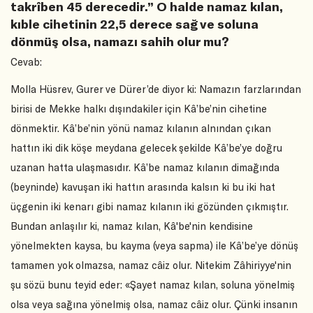
takrîben 45 derecedir.” O halde namaz kılan,
kıble cihetinin 22,5 derece sağ ve soluna
dönmüş olsa, namazı sahih olur mu?
Cevab:
Molla Hüsrev, Gurer ve Dürer’de diyor ki: Namazın farzlarından
birisi de Mekke halkı dışındakiler için Kâ’be’nin cihetine
dönmektir. Kâ’be’nin yönü namaz kılanın alnından çıkan
hattın iki dik köşe meydana gelecek şekilde Kâ’be’ye doğru
uzanan hatta ulaşmasıdır. Kâ’be namaz kılanın dimağında
(beyninde) kavuşan iki hattın arasında kalsın ki bu iki hat
üçgenin iki kenarı gibi namaz kılanın iki gözünden çıkmıştır.
Bundan anlaşılır ki, namaz kılan, Kâ'be'nin kendisine
yönelmekten kaysa, bu kayma (veya sapma) ile Kâ’be’ye dönüş
tamamen yok olmazsa, namaz câiz olur. Nitekim Zâhiriyye'nin
şu sözü bunu teyid eder: «Şayet namaz kılan, soluna yönelmiş
olsa veya sağına yönelmiş olsa, namaz câiz olur. Çünki insanın