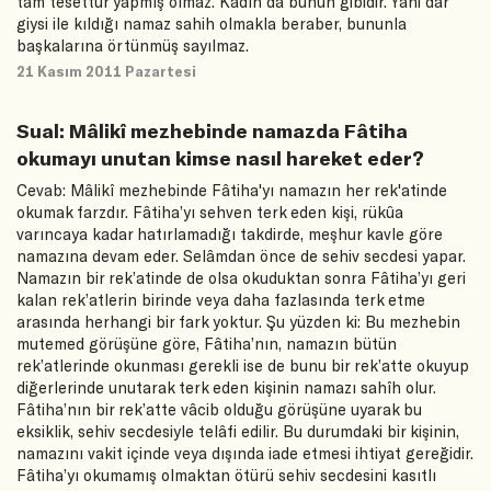
tam tesettür yapmış olmaz. Kadın da bunun gibidir. Yani dar
giysi ile kıldığı namaz sahih olmakla beraber, bununla
başkalarına örtünmüş sayılmaz.
21 Kasım 2011 Pazartesi
Sual: Mâlikî mezhebinde namazda Fâtiha
okumayı unutan kimse nasıl hareket eder?
Cevab: Mâlikî mezhebinde Fâtiha'yı namazın her rek'atinde
okumak farzdır. Fâtiha’yı sehven terk eden kişi, rükûa
varıncaya kadar hatırlamadığı takdirde, meşhur kavle göre
namazına devam eder. Selâmdan önce de sehiv secdesi yapar.
Namazın bir rek’atinde de olsa okuduktan sonra Fâtiha’yı geri
kalan rek’atlerin birinde veya daha fazlasında terk etme
arasında herhangi bir fark yoktur. Şu yüzden ki: Bu mezhebin
mutemed görüşüne göre, Fâtiha’nın, namazın bütün
rek’atlerinde okunması gerekli ise de bunu bir rek’atte okuyup
diğerlerinde unutarak terk eden kişinin namazı sahîh olur.
Fâtiha’nın bir rek’atte vâcib olduğu görüşüne uyarak bu
eksiklik, sehiv secdesiyle telâfi edilir. Bu durumdaki bir kişinin,
namazını vakit içinde veya dışında iade etmesi ihtiyat gereğidir.
Fâtiha’yı okumamış olmaktan ötürü sehiv secdesini kasıtlı