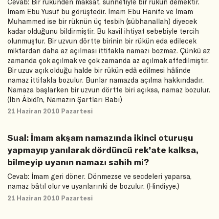
Cevab: Bir rükünden maksat, sünnetiyle bir rükün demektir.
İmam Ebu Yusuf bu görüştedir. İmam Ebu Hanife ve İmam
Muhammed ise bir rüknün üç tesbih (sübhanallah) diyecek
kadar olduğunu bildirmiştir. Bu kavil ihtiyat sebebiyle tercih
olunmuştur. Bir uzvun dörtte birinin bir rükün eda edilecek
miktardan daha az açılması ittifakla namazı bozmaz. Çünkü az
zamanda çok açılmak ve çok zamanda az açılmak affedilmiştir.
Bir uzuv açık olduğu halde bir rükün edâ edilmesi hâlinde
namaz ittifakla bozulur. Bunlar namazda açılma hakkındadır.
Namaza başlarken bir uzvun dörtte biri açıksa, namaz bozulur.
(İbn Âbidîn, Namazın Şartları Babı)
21 Haziran 2010 Pazartesi
Sual: İmam akşam namazında ikinci oturuşu
yapmayıp yanılarak dördüncü rek’ate kalksa,
bilmeyip uyanın namazı sahih mi?
Cevab: İmam geri döner. Dönmezse ve secdeleri yaparsa,
namaz bâtıl olur ve uyanlarınki de bozulur. (Hindiyye.)
21 Haziran 2010 Pazartesi