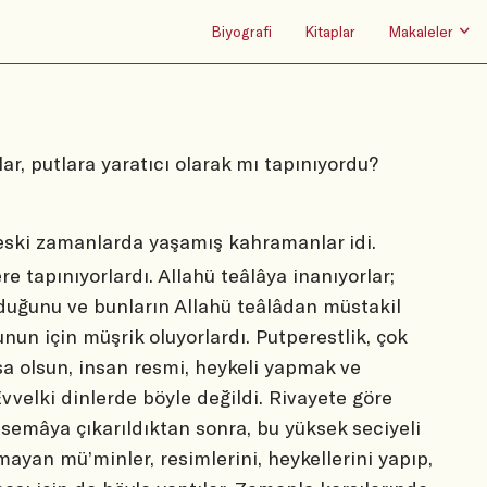
Biyografi
Kitaplar
Makaleler
ar, putlara yaratıcı olarak mı tapınıyordu?
ski zamanlarda yaşamış kahramanlar idi.
e tapınıyorlardı. Allahü teâlâya inanıyorlar;
nduğunu ve bunların Allahü teâlâdan müstakil
nun için müşrik oluyorlardı. Putperestlik, çok
ursa olsun, insan resmi, heykeli yapmak ve
velki dinlerde böyle değildi. Rivayete göre
 semâya çıkarıldıktan sonra, bu yüksek seciyeli
ayan mü’minler, resimlerini, heykellerini yapıp,