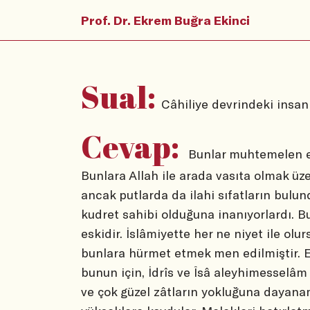
Prof. Dr. Ekrem Buğra Ekinci
Sual:
Câhiliye devrindeki insanl
Cevap:
Bunlar muhtemelen e
Bunlara Allah ile arada vasıta olmak üzer
ancak putlarda da ilahi sıfatların bulu
kudret sahibi olduğuna inanıyorlardı. Bu
eskidir. İslâmiyette her ne niyet ile ol
bunlara hürmet etmek men edilmiştir. Ev
bunun için, İdrîs ve Îsâ aleyhimesselâm
ve çok güzel zâtların yokluğuna dayanam