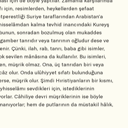
ası için de böyle yaptılar. Zamanla karşılarında
ffı için, resimlerden, heykellerden şefaat
utperestliği Suriye taraflarından Arabistan’a
yhisselâmdan kalma tevhid inancındaki Kureyş
e bunun, sonradan bozulmuş olan mukaddes
gamber tanrıdır veya tanrının oğludur dese ve
nir. Çünki, ilah, rab, tanrı, baba gibi isimler,
 sevilen mânâsına da kullanılır. Bu isimleri,
en, müşrik olmaz. Ona, üç tanrıdan biri veya
ecâz olur. Onda ulûhiyyet sıfatı bulunduğuna
erse, müşrik olur. Şimdi Hıristiyanların bir kısmı,
eyhisselâmı sevdikleri için, istediklerinin
orlar. Câhiliye devri müşriklerinin ise böyle
nanıyorlar; hem de putlarının da müstakil hâlık,