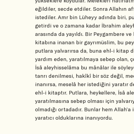
yükseklere koydular. Melekleri hatırlatm
eğildiler, secde etdiler. Sonra Allahın a
istediler. Amr bin Lüheyy adında biri, p
getirdi ve o zamana kadar İbrahim ale
arasında da yayıldı. Bir Peygambere v
kitabına inanan bir gayrımüslim, bu pey
putlara yalvarırsa da, buna ehl-i kitap de
yardım eden, yaratılmaya sebep olan, çok
Îsâ aleyhisselâma bu mânâlar ile söyley
tanrı denilmesi, hakîkî bir söz değil, m
inanırsa, meselâ her istediğini yaratır d
ehl-i kitaptır. Putlara, heykellere, Îsâ al
yaratılmasına sebep olması için yalvarıy
olmadığı ortadadır. Bunlar hem Allah’a i
yaratıcı olduklarına inanıyordu.