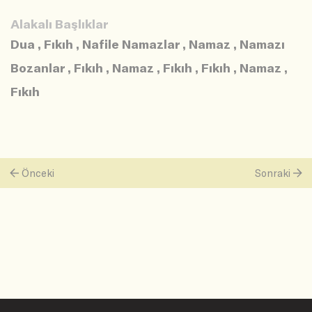
Alakalı Başlıklar
Dua
,
Fıkıh
,
Nafile Namazlar
,
Namaz
,
Namazı
Bozanlar
,
Fıkıh
,
Namaz
,
Fıkıh
,
Fıkıh
,
Namaz
,
Fıkıh
Önceki
Sonraki