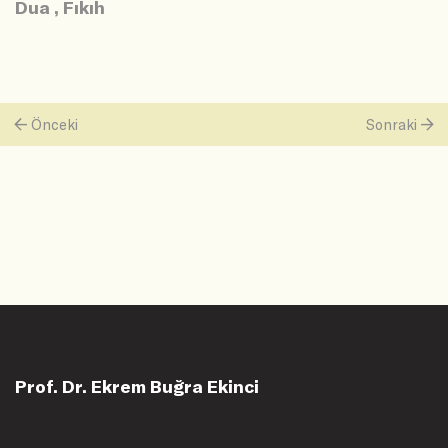
Dua
,
Fıkıh
Önceki
Sonraki
Prof. Dr. Ekrem Buğra Ekinci