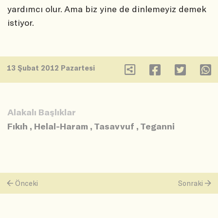
yardımcı olur. Ama biz yine de dinlemeyiz demek
istiyor.
13 Şubat 2012 Pazartesi
Alakalı Başlıklar
Fıkıh
,
Helal-Haram
,
Tasavvuf
,
Teganni
Önceki
Sonraki