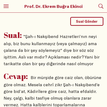
Prof. Dr. Ekrem Buğra Ekinci
Sual Gönder
Sual:
"Şah-ı Nakşibend Hazretleri’nın neyi
alıp, biz bunu kullanmayız (veya çalmayız) ama
çalana da bir şey söylemeyiz" diye bir söz söz
işittim. Aslı var mıdır? Açıklaması nedir? Yani bir
tarikatte olan bir şey diğerinde nasıl olmuyor
Cevap:
Bir mürşide göre caiz olan, öbürüne
göre olmaz. Mesela cehrî zikr Şah-ı Nakşibend’e
göre bid’at, Kâdirîlere göre caiz, hatta efdaldir.
Ney, çalgı, kalbi tasfiye olmuş olanlara zarar
vermez. Hatta kalblerini toparlamalarına