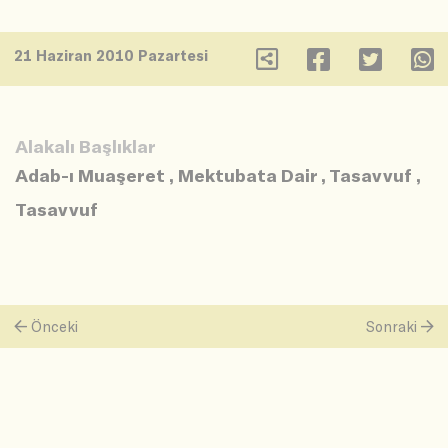
21 Haziran 2010 Pazartesi
Alakalı Başlıklar
Adab-ı Muaşeret
,
Mektubata Dair
,
Tasavvuf
,
Tasavvuf
Önceki
Sonraki