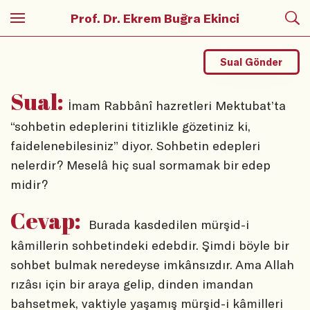
Prof. Dr. Ekrem Buğra Ekinci
Sual Gönder
Sual:
İmam Rabbânî hazretleri Mektubat’ta
“sohbetin edeplerini titizlikle gözetiniz ki,
faidelenebilesiniz” diyor. Sohbetin edepleri
nelerdir? Meselâ hiç sual sormamak bir edep
midir?
Cevap:
Burada kasdedilen mürşid-i
kâmillerin sohbetindeki edebdir. Şimdi böyle bir
sohbet bulmak neredeyse imkânsızdır. Ama Allah
rızâsı için bir araya gelip, dinden imandan
bahsetmek, vaktiyle yaşamış mürşid-i kâmilleri