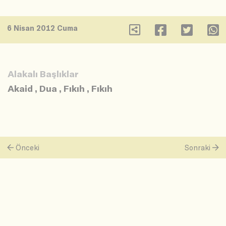
6 Nisan 2012 Cuma
Alakalı Başlıklar
Akaid
,
Dua
,
Fıkıh
,
Fıkıh
Önceki
Sonraki