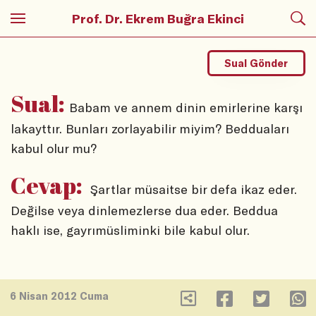
Prof. Dr. Ekrem Buğra Ekinci
Sual Gönder
Sual:
Babam ve annem dinin emirlerine karşı
lakayttır. Bunları zorlayabilir miyim? Bedduaları
kabul olur mu?
Cevap:
Şartlar müsaitse bir defa ikaz eder.
Değilse veya dinlemezlerse dua eder. Beddua
haklı ise, gayrımüsliminki bile kabul olur.
6 Nisan 2012 Cuma