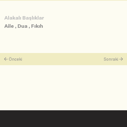
Alakalı Başlıklar
Aile
,
Dua
,
Fıkıh
Önceki
Sonraki