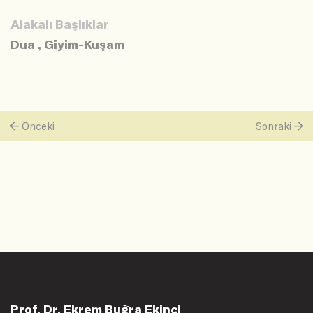
Alakalı Başlıklar
Dua
,
Giyim-Kuşam
Önceki
Sonraki
Prof. Dr. Ekrem Buğra Ekinci