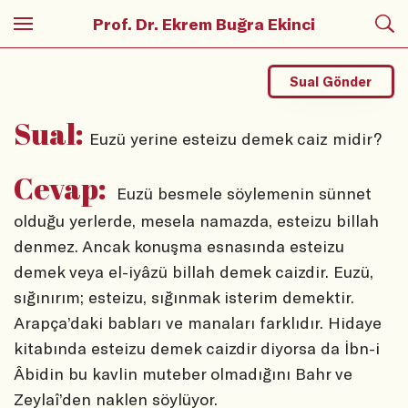
Prof. Dr. Ekrem Buğra Ekinci
Sual Gönder
Sual:
Euzü yerine esteizu demek caiz midir?
Cevap:
Euzü besmele söylemenin sünnet
olduğu yerlerde, mesela namazda, esteizu billah
denmez. Ancak konuşma esnasında esteizu
demek veya el-iyâzü billah demek caizdir. Euzü,
sığınırım; esteizu, sığınmak isterim demektir.
Arapça’daki babları ve manaları farklıdır. Hidaye
kitabında esteizu demek caizdir diyorsa da İbn-i
Âbidin bu kavlin muteber olmadığını Bahr ve
Zeylaî’den naklen söylüyor.