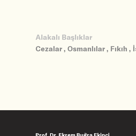
Alakalı Başlıklar
Cezalar
,
Osmanlılar
,
Fıkıh
,
Prof. Dr. Ekrem Buğra Ekinci