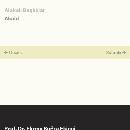
Alakalı Başlıklar
Akaid
Önceki
Sonraki
Prof. Dr. Ekrem Buğra Ekinci