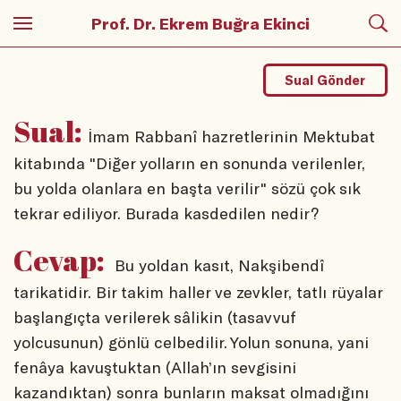
Prof. Dr. Ekrem Buğra Ekinci
Sual Gönder
Sual:
İmam Rabbanî hazretlerinin Mektubat
kitabında "Diğer yolların en sonunda verilenler,
bu yolda olanlara en başta verilir" sözü çok sık
tekrar ediliyor. Burada kasdedilen nedir?
Cevap:
Bu yoldan kasıt, Nakşibendî
tarikatidir. Bir takim haller ve zevkler, tatlı rüyalar
başlangıçta verilerek sâlikin (tasavvuf
yolcusunun) gönlü celbedilir. Yolun sonuna, yani
fenâya kavuştuktan (Allah’ın sevgisini
kazandıktan) sonra bunların maksat olmadığını